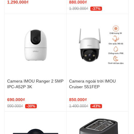
USB-C
1.290.000₫
880.000₫
1.390.000₫
-37%
Camera IMOU Ranger 2 5MP
Camera ngoài trời IMOU
IPC-A52P 3K
Cruiser S51FEP
690.000₫
850.000₫
990.000₫
1.490.000₫
-30%
-43%