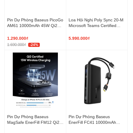
Pin Dự Phòng Baseus PicoGo
Loa Hội Nghị Poly Sync 20-M
AM61 10000mAh 45W Qi2
Microsoft Teams Certified
25W Kèm Cáp USB-C
USB-C (7F0J8AA)
1.290.000₫
5.990.000₫
1.690.000₫
-24%
Pin Dự Phòng Baseus
Pin Dự Phòng Baseus
MagSafe EnerFill FM12 Qi2
EnerFill FC41 10000mAh
10000mAh 22.5W Kèm Cáp
67W Cáp USB-C Tích Hợp