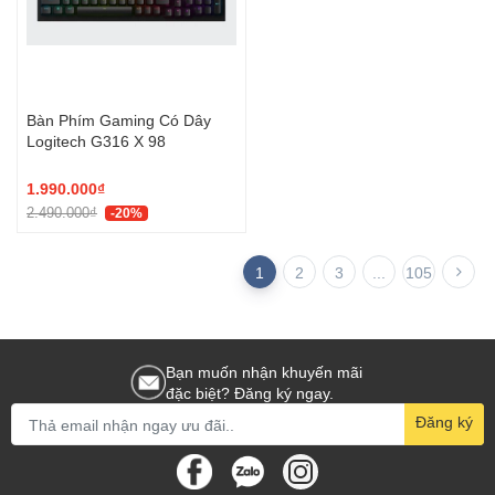
Bàn Phím Gaming Có Dây
Logitech G316 X 98
1.990.000₫
2.490.000₫
-20%
1
2
3
...
105
Bạn muốn nhận khuyến mãi
đặc biệt? Đăng ký ngay.
Đăng ký