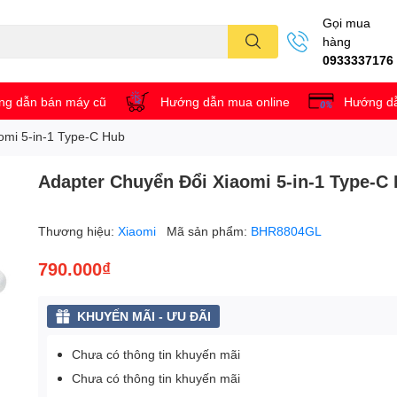
Gọi mua
hàng
0933337176
g dẫn bán máy cũ
Hướng dẫn mua online
Hướng dẫ
omi 5-in-1 Type-C Hub
Adapter Chuyển Đổi Xiaomi 5-in-1 Type-C
Thương hiệu:
Xiaomi
Mã sản phẩm:
BHR8804GL
790.000₫
KHUYẾN MÃI - ƯU ĐÃI
Chưa có thông tin khuyến mãi
Chưa có thông tin khuyến mãi