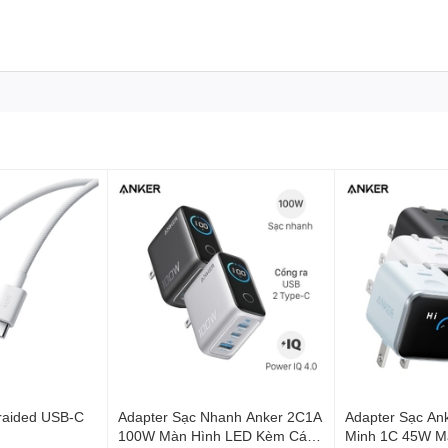
àng
raided USB-C
Adapter Sạc Nhanh Anker 2C1A
Adapter Sạc An
100W Màn Hình LED Kèm Cáp
Minh 1C 45W M