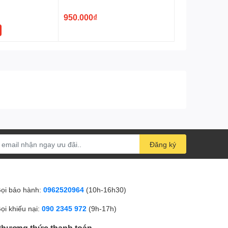
hợp)
950.000₫
Đăng ký
ọi bảo hành:
0962520964
(10h-16h30)
ọi khiếu nại:
090 2345 972
(9h-17h)
hương thức thanh toán