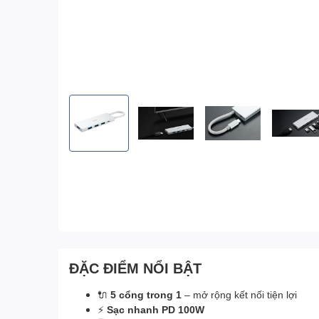
ĐẶC ĐIỂM NỔI BẬT
🔌
5 cổng trong 1
– mở rộng kết nối tiện lợi
⚡
Sạc nhanh PD 100W