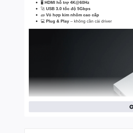
🖥️
HDMI hỗ trợ 4K@60Hz
🚀
USB 3.0 tốc độ 5Gbps
🧱
Vỏ hợp kim nhôm cao cấp
💻
Plug & Play
– không cần cài driver