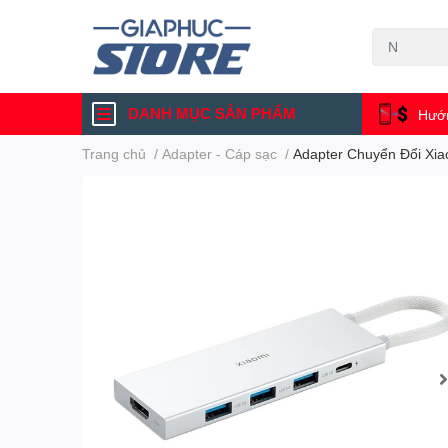
DANH MỤC SẢN PHẨM
Hướn
Trang chủ
/
Adapter - Cáp sạc
/
Adapter Chuyển Đổi Xia