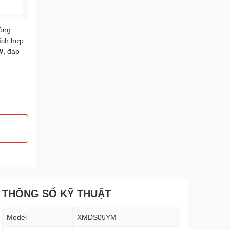
rộng
tích hợp
W
, đáp
THÔNG SỐ KỸ THUẬT
Model
XMDS05YM