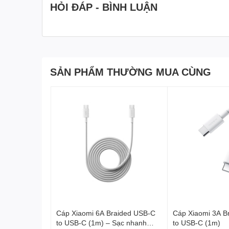
HỎI ĐÁP - BÌNH LUẬN
🔌 Mở rộng kết nối dễ d
Hub tích hợp:
SẢN PHẨM THƯỜNG MUA CÙNG
3 x USB-A 3.0
1 x HDMI
1 x USB-C PD
Cáp Xiaomi 6A Braided USB-C
Cáp Xiaomi 3A B
to USB-C (1m) – Sạc nhanh
to USB-C (1m)