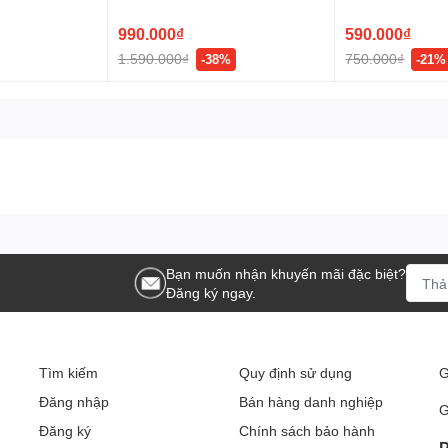
USB-C B121B
A121D
990.000₫
590.000₫
1.590.000₫
750.000₫
-38%
-21%
Hz sắc nét
Bạn muốn nhận khuyến mãi đặc biệt?
Đăng ký ngay.
Tìm kiếm
Quy định sử dụng
G
Đăng nhập
Bán hàng danh nghiệp
G
Đăng ký
Chính sách bảo hành
P