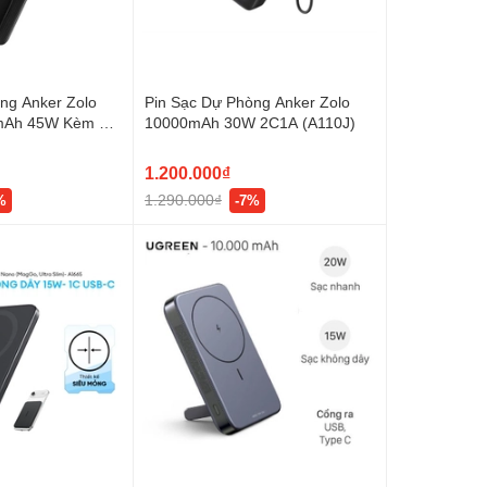
ng Anker Zolo
Pin Sạc Dự Phòng Anker Zolo
mAh 45W Kèm 2
10000mAh 30W 2C1A (A110J)
h Hợp
1.200.000₫
1.290.000₫
%
-7%