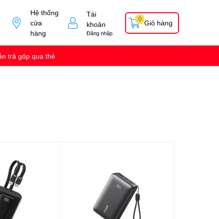
Hệ thống
Tài
0
cửa
Giỏ hàng
khoản
hàng
Đăng nhập
n trả góp qua thẻ