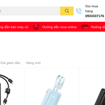
Gọi mua
hàng
0933337176
g dẫn bán máy cũ
Hướng dẫn mua online
Hướng dẫ
Giá giảm dần
Hàng mới