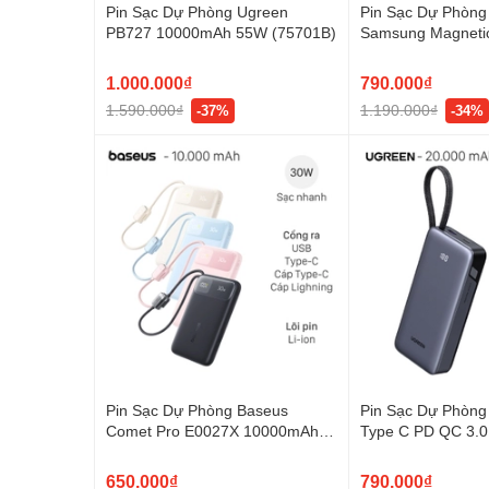
Pin Sạc Dự Phòng Ugreen
Pin Sạc Dự Phòng
PB727 10000mAh 55W (75701B)
Samsung Magneti
5000mAh EB-U25
1.000.000₫
790.000₫
1.590.000₫
1.190.000₫
-37%
-34%
Pin Sạc Dự Phòng Baseus
Pin Sạc Dự Phòn
Comet Pro E0027X 10000mAh
Type C PD QC 3.
Type-C PD QC 3.0 30W – Kèm
PB528 – Kèm Cáp
Cáp Lightning & Type-C
650.000₫
790.000₫