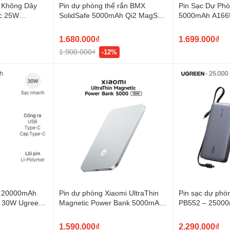
 Không Dây
Pin dự phòng thể rắn BMX
Pin Sạc Dự Ph
c 25W
SolidSafe 5000mAh Qi2 MagSafe
5000mAh A166
00
Type C PD 20W
1.680.000₫
1.699.000₫
1.900.000₫
-12%
g 20000mAh
Pin dự phòng Xiaomi UltraThin
Pin sạc dự ph
0 30W Ugreen
Magnetic Power Bank 5000mAh
PB552 – 25000
 Type-C
15W
3.0 | 165W | C
1.590.000₫
2.290.000₫