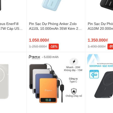
us EnerFill
Pin Sạc Dự Phòng Anker Zolo
Pin Sạc Dự Phò
67W Cáp USB-
A110L 10.000mAh 35W Kèm 2
A110M 20.000
Cáp USB-C
Cáp USB-C Tíc
1.050.000₫
1.350.000₫
1.250.000₫
1.490.000₫
-16%
-9