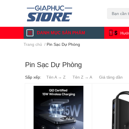
DANH MỤC SẢN PHẨM
Hướn
Trang chủ
/
Pin Sạc Dự Phòng
Pin Sạc Dự Phòng
Sắp xếp:
Tên A → Z
Tên Z → A
Giá tăng dần