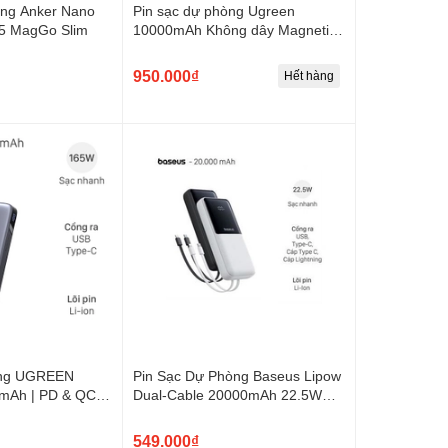
òng Anker Nano
Pin sạc dự phòng Ugreen
5 MagGo Slim
10000mAh Không dây Magnetic
Type C PD QC 3.0 20W PB206
950.000₫
Hết hàng
òng UGREEN
Pin Sạc Dự Phòng Baseus Lipow
mAh | PD & QC
Dual-Cable 20000mAh 22.5W
áp Type-C
(Digital Display, With USB to C 3A
0.2m)
549.000₫