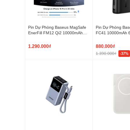
Pin Dự Phòng Baseus MagSafe
Pin Dự Phòng Base
EnerFill FM12 Qi2 10000mAh
FC41 10000mAh 
22.5W Kèm Cáp USB-C
C Tích Hợp
1.290.000₫
880.000₫
1.390.000₫
-37%