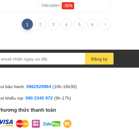
799.000₫
-31%
1
2
3
4
5
6
Đăng ký
ọi bảo hành:
0962520964
(10h-16h30)
ọi khiếu nại:
090 2345 972
(9h-17h)
hương thức thanh toán