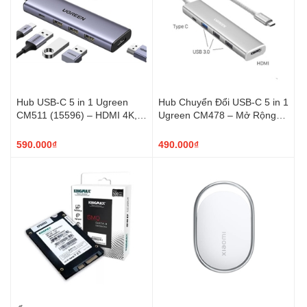
Hub USB-C 5 in 1 Ugreen
Hub Chuyển Đổi USB-C 5 in 1
CM511 (15596) – HDMI 4K,
Ugreen CM478 – Mở Rộng
USB 3.0, Sạc Nhanh PD
Cổng Kết Nối, Xuất 4K, Sạc
100W
PD 100W
590.000₫
490.000₫