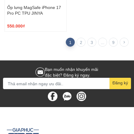
Ốp lưng MagSafe iPhone 17
Pro PC TPU JINYA
550.000₫
1
2
3
...
9
Bạn muốn nhận khuyến mãi
đặc biệt? Đăng ký ngay.
Đăng ký