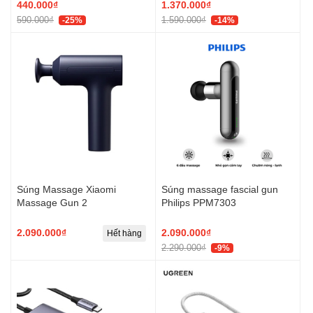
440.000₫
1.370.000₫
590.000₫
1.590.000₫
-25%
-14%
Súng Massage Xiaomi
Súng massage fascial gun
Massage Gun 2
Philips PPM7303
2.090.000₫
2.090.000₫
Hết hàng
2.290.000₫
-9%