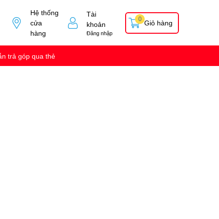
Hệ thống
Tài
0
cửa
Giỏ hàng
khoản
hàng
Đăng nhập
n trả góp qua thẻ