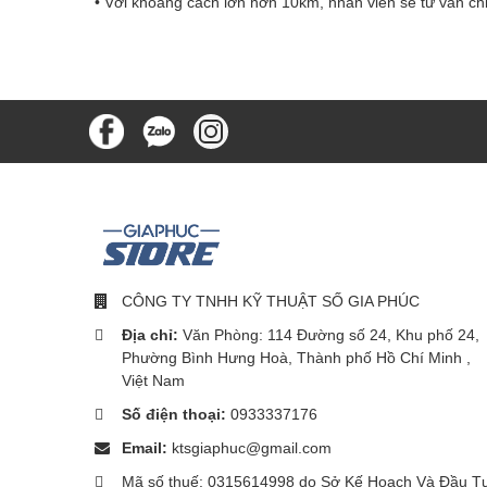
• Với khoảng cách lớn hơn 10km, nhân viên sẽ tư vấn chi 
CÔNG TY TNHH KỸ THUẬT SỐ GIA PHÚC
Địa chỉ:
Văn Phòng: 114 Đường số 24, Khu phố 24,
Phường Bình Hưng Hoà, Thành phố Hồ Chí Minh ,
Việt Nam
Số điện thoại:
0933337176
Email:
ktsgiaphuc@gmail.com
Mã số thuế: 0315614998 do Sở Kế Hoạch Và Đầu T