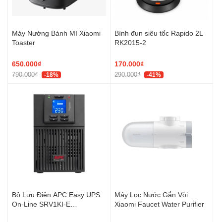
Máy Nướng Bánh Mì Xiaomi
Bình đun siêu tốc Rapido 2L
Toaster
RK2015-2
650.000₫
170.000₫
790.000₫
290.000₫
-18%
-41%
Bộ Lưu Điện APC Easy UPS
Máy Lọc Nước Gắn Vòi
On-Line SRV1KI-E
Xiaomi Faucet Water Purifier
1000VA/900W