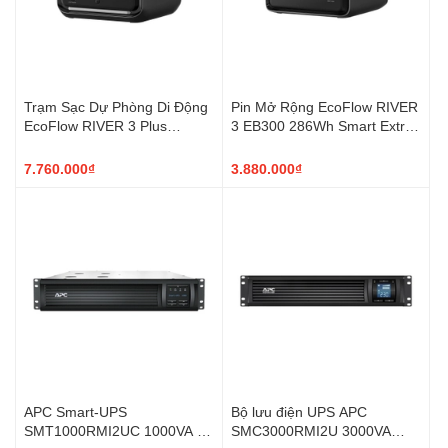
Trạm Sạc Dự Phòng Di Động
Pin Mở Rộng EcoFlow RIVER
EcoFlow RIVER 3 Plus
3 EB300 286Wh Smart Extra
286Wh 600W
Battery
7.760.000₫
3.880.000₫
APC Smart-UPS
Bộ lưu điện UPS APC
SMT1000RMI2UC 1000VA –
SMC3000RMI2U 3000VA