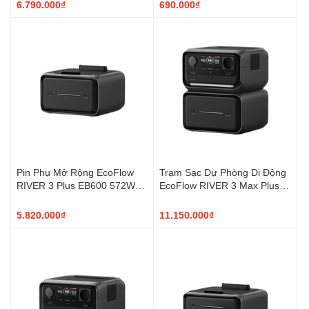
6.790.000₫
690.000₫
Pin Phụ Mở Rộng EcoFlow
Trạm Sạc Dự Phòng Di Động
RIVER 3 Plus EB600 572Wh
EcoFlow RIVER 3 Max Plus
Smart Extra Battery
858Wh 600W
5.820.000₫
11.150.000₫