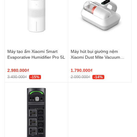
Máy tạo ẩm Xiaomi Smart
Máy hút bụi giường nệm
Evaporative Humidifier Pro 5L
Xiaomi Dust Mite Vacuum
Cleaner Pro – Diệt khuẩn UV,
hút mạnh 14kPa
2.980.000₫
1.790.000₫
3.490.000₫
2.090.000₫
-15%
-14%