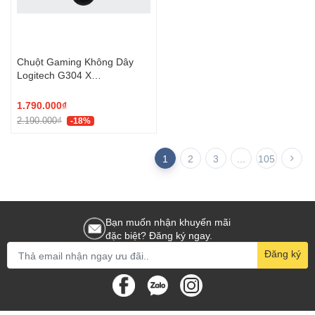
Chuột Gaming Không Dây
Logitech G304 X
SUPERLIGHT LIGHTSPEED
1.790.000₫
2.190.000₫
-18%
1
2
3
...
105
Bạn muốn nhận khuyến mãi
đặc biệt? Đăng ký ngay.
Đăng ký