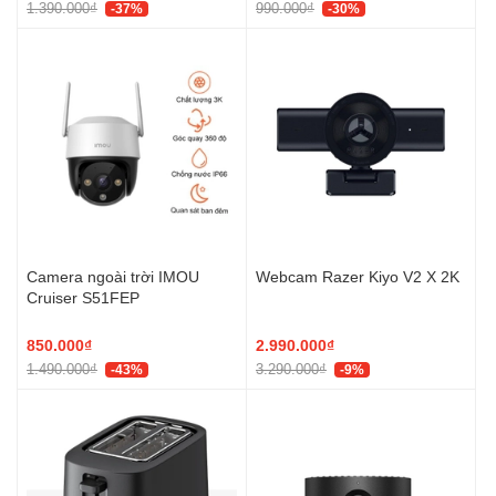
1.390.000₫
990.000₫
-37%
-30%
Camera ngoài trời IMOU
Webcam Razer Kiyo V2 X 2K
Cruiser S51FEP
850.000₫
2.990.000₫
1.490.000₫
3.290.000₫
-43%
-9%