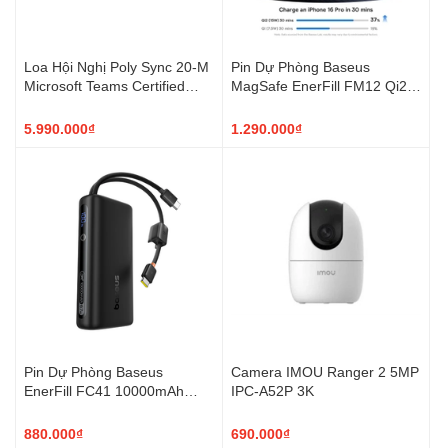
Loa Hội Nghị Poly Sync 20-M
Pin Dự Phòng Baseus
Microsoft Teams Certified
MagSafe EnerFill FM12 Qi2
USB-C (7F0J8AA)
10000mAh 22.5W Kèm Cáp
USB-C
5.990.000₫
1.290.000₫
Pin Dự Phòng Baseus
Camera IMOU Ranger 2 5MP
EnerFill FC41 10000mAh
IPC-A52P 3K
67W Cáp USB-C Tích Hợp
880.000₫
690.000₫