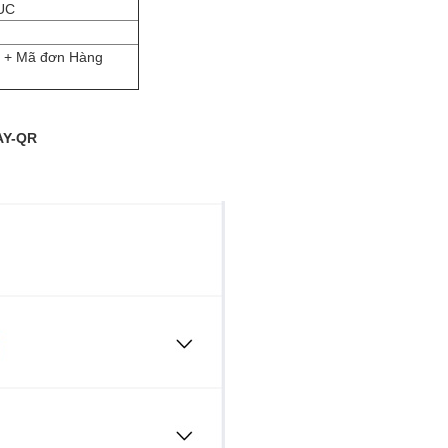
UC
i + Mã đơn Hàng
PAY-QR