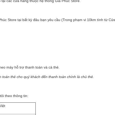
p tại các cửa hàng thuộc hệ thống Gia Phúc Store.
Phúc Store tại bất kỳ đâu bạn yêu cầu (Trong phạm vi 10km tính từ Cử
heo máy hỗ trợ thanh toán và cà thẻ.
h toán thẻ cho quý khách đến thanh toán chính là chủ thẻ.
i theo thông tin:
iệt