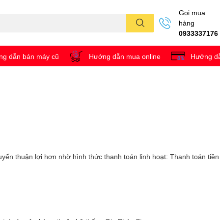
Gọi mua
hàng
0933337176
g dẫn bán máy cũ
Hướng dẫn mua online
Hướng dẫ
yến thuận lợi hơn nhờ hình thức thanh toán linh hoạt: Thanh toán tiề