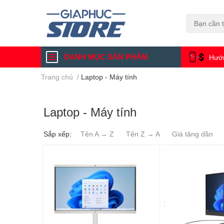
DANH MỤC SẢN PHẨM
Hướn
Trang chủ
/
Laptop - Máy tính
Laptop - Máy tính
Sắp xếp:
Tên A → Z
Tên Z → A
Giá tăng dần