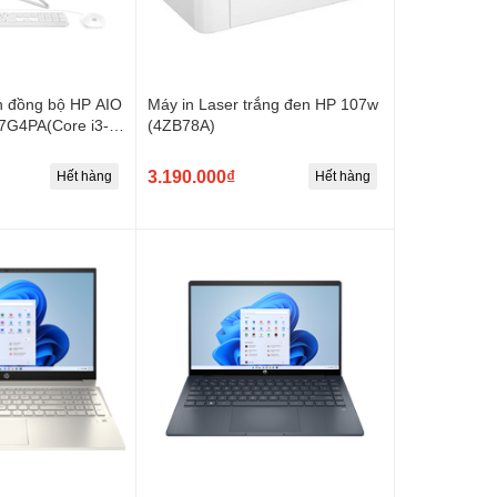
n đồng bộ HP AIO
Máy in Laser trắng đen HP 107w
7G4PA(Core i3-
(4ZB78A)
 256GB | UHD
dows 11 SL)
3.190.000₫
Hết hàng
Hết hàng