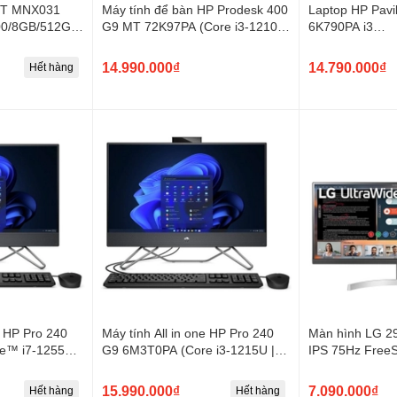
MT MNX031
Máy tính để bàn HP Prodesk 400
Laptop HP Pavi
100/8GB/512GB
G9 MT 72K97PA (Core i3-12100/
6K790PA i3
Ram 8GB/ 256GB SSD/ Windows
1215U/8GB/25
11 Home SL)
14.990.000₫
14.790.000₫
Hết hàng
e HP Pro 240
Máy tính All in one HP Pro 240
Màn hình LG 
e™ i7-1255U |
G9 6M3T0PA (Core i3-1215U |
IPS 75Hz Free
 Iris Xe | 23.8
8GB | 512GB | Intel UHD | 23.8
UWFHD
n 11)
inch FHD IPS | Win 11)
15.990.000₫
7.090.000₫
Hết hàng
Hết hàng