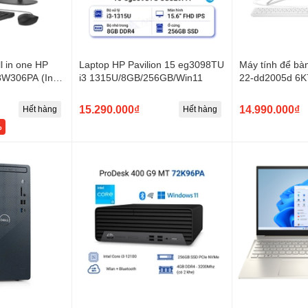
l in one HP
Laptop HP Pavilion 15 eg3098TU
Máy tính để bà
W306PA (Intel
i3 1315U/8GB/256GB/Win11
22-dd2005d 6K
B | 512GB |
1215U | 4GB |
nch FHD | Win
Graphics | Win
15.290.000₫
14.990.000₫
Hết hàng
Hết hàng
%