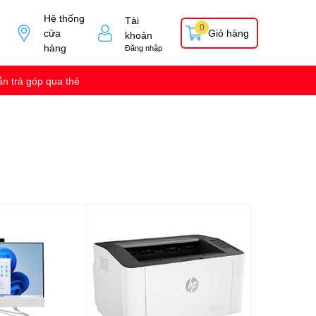
Hệ thống
Tài
0
cửa
Giỏ hàng
khoản
hàng
Đăng nhập
n trả góp qua thẻ