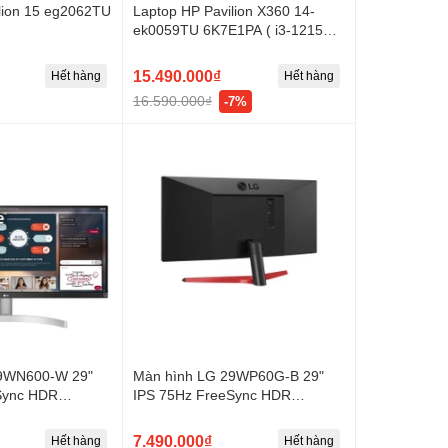
lion 15 eg2062TU
Laptop HP Pavilion X360 14-
ek0059TU 6K7E1PA ( i3-1215U |
6GB/Win11
8GB | 256GB | UHD Graphics |
14 inch Full HD
15.490.000₫
Hết hàng
Hết hàng
16.590.000₫
-7%
29WN600-W 29"
Màn hình LG 29WP60G-B 29"
Sync HDR
IPS 75Hz FreeSync HDR
UWFHD
7.490.000₫
Hết hàng
Hết hàng