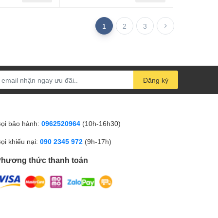
1
2
3
Đăng ký
ọi bảo hành:
0962520964
(10h-16h30)
ọi khiếu nại:
090 2345 972
(9h-17h)
hương thức thanh toán