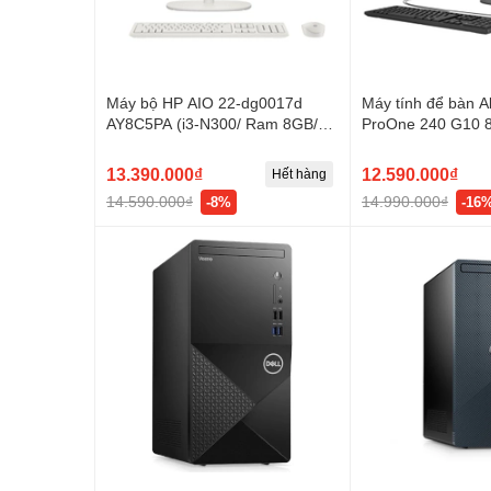
Máy bộ HP AIO 22-dg0017d
Máy tính để bàn Al
AY8C5PA (i3-N300/ Ram 8GB/
ProOne 240 G10 8
SSD 256GB/ 21.45 inch FHD/
Core i3-N300 | 8G
Windows 11 Home)
Intel UHD | 23.8 i
13.390.000₫
12.590.000₫
Hết hàng
11 | Đen)
14.590.000₫
14.990.000₫
-8%
-16