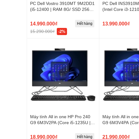
PC Dell Vostro 3910MT 9M2DD1
PC Dell INS3910
(i5-12400 | RAM 8G/ SSD 256GB
(Intel Core i3-12
)
SSD)
14.990.000₫
13.990.000₫
Hết hàng
15.290.000₫
-2%
Máy tính All in one HP Pro 240
Máy tính All in on
G9 6M3V2PA (Core i5-1235U |
G9 6M3V4PA (Cor
8GB | 512GB | Intel Iris Xe | 23.8
8GB | 512GB | Intel
inch FHD IPS | Win 11)
inch FHD IPS | Wi
18.990.000₫
21.990.000₫
Hết hàng