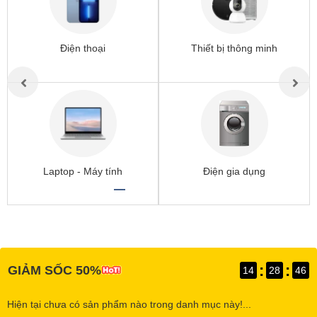
Điện thoại
Thiết bị thông minh
Laptop - Máy tính
Điện gia dụng
:
:
GIẢM SỐC 50%
14
28
46
Hiện tại chưa có sản phẩm nào trong danh mục này!...