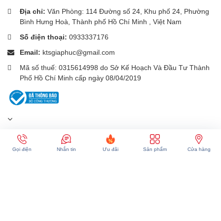
Địa chỉ:
Văn Phòng: 114 Đường số 24, Khu phố 24, Phường
Bình Hưng Hoà, Thành phố Hồ Chí Minh , Việt Nam
Số điện thoại:
0933337176
Email:
ktsgiaphuc@gmail.com
Mã số thuế: 0315614998 do Sở Kế Hoạch Và Đầu Tư Thành
Phố Hồ Chí Minh cấp ngày 08/04/2019
Gọi điện
Nhắn tin
Ưu đãi
Sản phẩm
Cửa hàng
Gọi bảo hành:
0962520964
(10h-16h30)
Gọi khiếu nại:
090 2345 972
(9h-17h)
Phương thức thanh toán