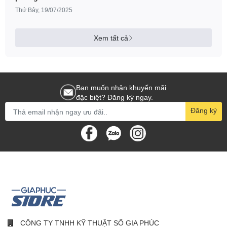
tra serial và đổi trả sản
Thứ Bảy, 19/07/2025
phẩm mới
Xem tất cả
Bạn muốn nhận khuyến mãi
đặc biệt? Đăng ký ngay.
Đăng ký
CÔNG TY TNHH KỸ THUẬT SỐ GIA PHÚC