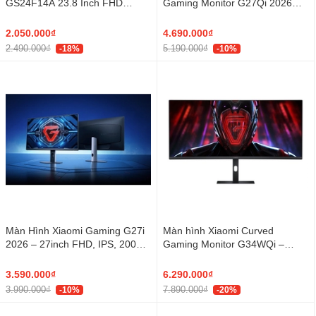
GS24F14A 23.8 Inch FHD
Gaming Monitor G27Qi 2026
175Hz IPS
(27 inch, QHD, IPS, 200Hz,
1ms)
2.050.000₫
4.690.000₫
2.490.000₫
5.190.000₫
-18%
-10%
Màn Hình Xiaomi Gaming G27i
Màn hình Xiaomi Curved
2026 – 27inch FHD, IPS, 200Hz,
Gaming Monitor G34WQi –
1ms
34inch UWQHD, 180Hz, 1ms,
1500R
3.590.000₫
6.290.000₫
3.990.000₫
7.890.000₫
-10%
-20%