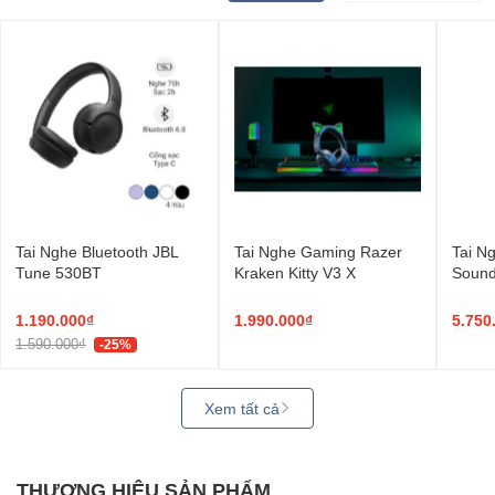
Tai Nghe Bluetooth JBL
Tai Nghe Gaming Razer
Tai N
Tune 530BT
Kraken Kitty V3 X
Sound
Max D
1.190.000₫
1.990.000₫
5.750
1.590.000₫
-25%
Xem tất cả
THƯƠNG HIỆU SẢN PHẨM