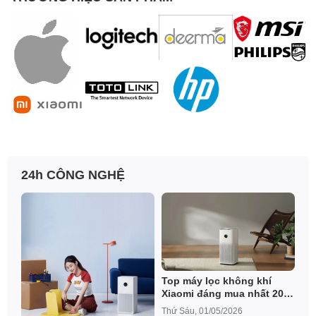
24h CÔNG NGHỆ
Top máy lọc không khí
Xiaomi đáng mua nhất 2026
– Giá tốt, lọc sạch bụi mịn
Thứ Sáu, 01/05/2026