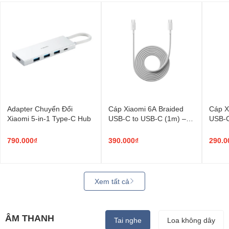
Adapter Chuyển Đổi
Cáp Xiaomi 6A Braided
Cáp X
Xiaomi 5-in-1 Type-C Hub
USB-C to USB-C (1m) –
USB-C
Sạc nhanh 120W
790.000₫
390.000₫
290.0
Xem tất cả
ÂM THANH
Tai nghe
Loa không dây