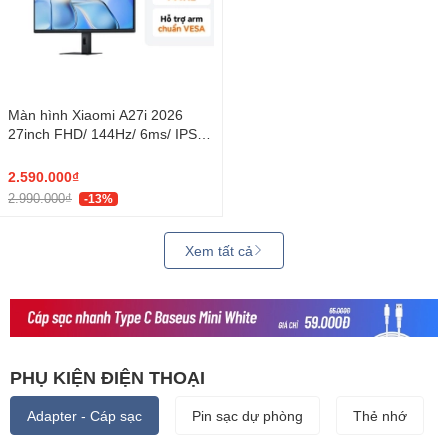
Màn hình Xiaomi A27i 2026
27inch FHD/ 144Hz/ 6ms/ IPS
(ELA6410EU)
2.590.000₫
2.990.000₫
-13%
Xem tất cả
PHỤ KIỆN ĐIỆN THOẠI
Adapter - Cáp sạc
Pin sạc dự phòng
Thẻ nhớ