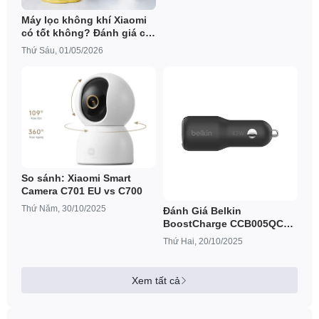
Máy lọc không khí Xiaomi
có tốt không? Đánh giá chi
tiết trước khi mua
Thứ Sáu, 01/05/2026
So sánh: Xiaomi Smart
Camera C701 EU vs C700
Thứ Năm, 30/10/2025
Đánh Giá Belkin
BoostCharge CCB005QCBK
– Sạc Ô Tô Hai Cổng 42W
Thứ Hai, 20/10/2025
Chuẩn PD + Quick Charge
Xem tất cả