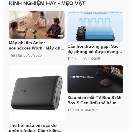
KINH NGHIỆM HAY - MẸO VẶT
Máy ghi âm Anker
Câu hỏi thường gặp: Sạc
soundcore Work | Máy ghi
dự phòng có được mang
âm AI có thể đeo được cỡ
Thứ Hai, 03/08/2026
lên máy bay không?
đồng xu
Thứ Hai, 10/11/2025
Xiaomi ra mắt TV Box S (Mi
Box S Gen 3rd) thế hệ mới:
Cấu hình mạnh mẽ hơn,
Thứ Ba, 01/04/2025
chạy Google TV
Thu hồi mẫu pin sạc dự
phòng Anker: Cách kiểm