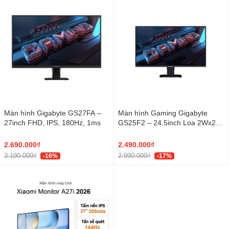
Màn hình Gigabyte GS27FA –
Màn hình Gaming Gigabyte
27inch FHD, IPS, 180Hz, 1ms
GS25F2 – 24.5inch Loa 2Wx2,
IPS, FHD, 200Hz, 1ms
2.690.000₫
2.490.000₫
3.190.000₫
2.990.000₫
-16%
-17%