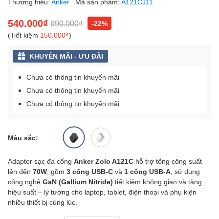
Thương hiệu:
Anker
Mã sản phẩm:
A121CJ11
540.000₫
690.000₫
-22%
(Tiết kiệm
150.000₫
)
KHUYẾN MÃI - ƯU ĐÃI
Chưa có thông tin khuyến mãi
Chưa có thông tin khuyến mãi
Chưa có thông tin khuyến mãi
Màu sắc:
Adapter sạc đa cổng
Anker Zolo A121C
hỗ trợ tổng công suất
lên đến
70W
, gồm
3 cổng USB-C
và
1 cổng USB-A
, sử dụng
công nghệ
GaN (Gallium Nitride)
tiết kiệm không gian và tăng
hiệu suất – lý tưởng cho laptop, tablet, điện thoại và phụ kiện
nhiều thiết bị cùng lúc.