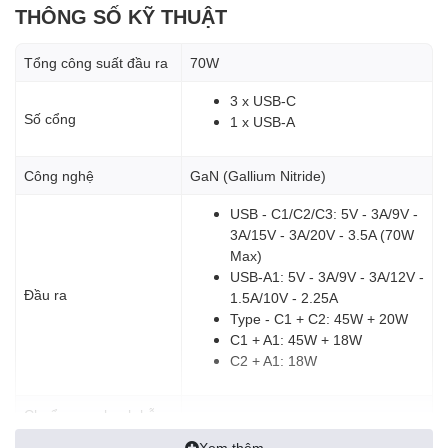
THÔNG SỐ KỸ THUẬT
Tổng công suất đầu ra
70W
Ba cổng USB-C cho phép sạc nhanh các thiết bị như MacBook,
tablet hoặc smartphone, trong khi cổng USB-A hỗ trợ thiết bị
3 x USB-C
legacy hoặc phụ kiện. Tổng công suất tối đa 70W giúp bạn sạc
Số cổng
1 x USB-A
laptop và các thiết bị đồng thời mà vẫn bảo đảm hiệu suất.
Công nghệ
GaN (Gallium Nitride)
USB - C1/C2/C3: 5V - 3A/9V -
3A/15V - 3A/20V - 3.5A (70W
Max)
USB-A1: 5V - 3A/9V - 3A/12V -
Đầu ra
1.5A/10V - 2.25A
Type - C1 + C2: 45W + 20W
C1 + A1: 45W + 18W
C2 + A1: 18W
Chuẩn sạc nhanh hỗ
USB Power Delivery (PD), IQ3
trợ
Xem thêm