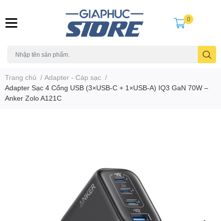
0
Trang chủ
/
Adapter - Cáp sạc
/
Adapter Sạc 4 Cổng USB (3×USB-C + 1×USB-A) IQ3 GaN 70W –
Anker Zolo A121C