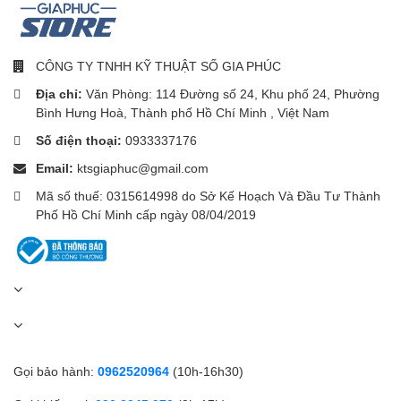
Thiết kế gọn, chân cắm gập – rất thích hợp mang theo du
lịch hoặc sử dụng tại văn phòng.
CÔNG TY TNHH KỸ THUẬT SỐ GIA PHÚC
Địa chỉ:
Văn Phòng: 114 Đường số 24, Khu phố 24, Phường
Bình Hưng Hoà, Thành phố Hồ Chí Minh , Việt Nam
Số điện thoại:
0933337176
Email:
ktsgiaphuc@gmail.com
Mã số thuế: 0315614998 do Sở Kế Hoạch Và Đầu Tư Thành
Phố Hồ Chí Minh cấp ngày 08/04/2019
Gọi bảo hành:
0962520964
(10h-16h30)