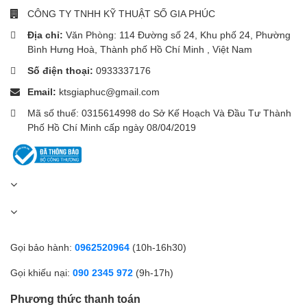
CÔNG TY TNHH KỸ THUẬT SỐ GIA PHÚC
Nhỏ gọn
Địa chỉ:
Văn Phòng: 114 Đường số 24, Khu phố 24, Phường
Bình Hưng Hoà, Thành phố Hồ Chí Minh , Việt Nam
Được thiết kế chú trọng đến tính di động, hãy mang theo bộ sạc
nhỏ gọn bên mình mọi lúc mọi nơi, đảm bảo rằng bạn không bao
Số điện thoại:
0933337176
giờ hết pin khi cần nhất.
Email:
ktsgiaphuc@gmail.com
An toàn là trên hết
Mã số thuế: 0315614998 do Sở Kế Hoạch Và Đầu Tư Thành
Phố Hồ Chí Minh cấp ngày 08/04/2019
Hãy yên tâm khi biết rằng hệ thống an toàn MultiProtect của
Anker cung cấp khả năng bảo vệ toàn diện cho thiết bị của bạn,
giúp bạn yên tâm khi sạc.
Gọi bảo hành:
0962520964
(10h-16h30)
Gọi khiếu nại:
090 2345 972
(9h-17h)
Phương thức thanh toán