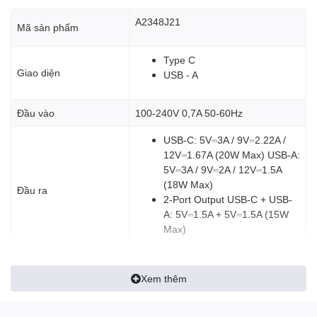
A2348J21
Mã sản phẩm
Sạc tốc độ cao 20W
Type C
Tận hưởng khả năng sạc nhanh với công suất tối đa 20W cho
Giao diện
USB - A
iPhone, điện thoại Samsung và các thiết bị khác của bạn.
Đầu vào
100-240V 0,7A 50-60Hz
USB-C: 5V⎓3A / 9V⎓2.22A /
12V⎓1.67A (20W Max)​ USB-A:
5V⎓3A / 9V⎓2A / 12V⎓1.5A
(18W Max)​
Đầu ra
2-Port Output​ USB-C + USB-
A: 5V⎓1.5A + 5V⎓1.5A (15W
Max)
Xem thêm