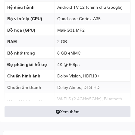
Hệ điều hành
Android TV 12 (chính chủ Google)
Bộ vi xử lý (CPU)
Quad-core Cortex-A35
Đồ họa (GPU)
Mali-G31 MP2
RAM
2 GB
Bộ nhớ trong
8 GB eMMC
Độ phân giải hỗ trợ
4K @ 60fps
🔸 1. Hỗ trợ nội dung 4K
Chuẩn hình ảnh
Dolby Vision, HDR10+
HDR10+ & Dolby Vision
Chuẩn âm thanh
Dolby Atmos, DTS-HD
Mang đến hình ảnh sắc nét, màu sắc rực rỡ và độ tương phản
Wi-Fi 5 (2.4GHz/5GHz), Bluetooth
cao, giúp từng khung hình trở nên chân thực hơn bao giờ hết. Dù
Kết nối không dây
5.2
là xem Netflix, YouTube hay Disney+, bạn đều cảm nhận được
Xem thêm
chất lượng điện ảnh ngay tại nhà
.
Cổng kết nối
HDMI 2.1a, Micro-USB cấp nguồn
🔸 2. Âm thanh sống động với
Remote Bluetooth có micro tích hợp,
Điều khiển giọng nói
Dolby Atmos
hỗ trợ Google Assistant