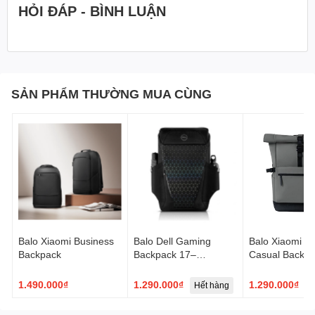
HỎI ĐÁP - BÌNH LUẬN
SẢN PHẨM THƯỜNG MUA CÙNG
Balo Xiaomi Business
Balo Dell Gaming
Balo Xiaomi Ro
Backpack
Backpack 17–
Casual Backp
GM1720PM
1.490.000₫
1.290.000₫
1.290.000₫
Hết hàng
H