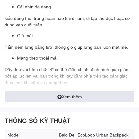
Cái nhìn đa dạng
kiểu dáng thời trang hoàn hảo khi đi làm, đi tập thể dục hoặc sử
dụng vào cuối tuần.
Giữ mát
Tấm đệm lưng bằng lưới thông gió giúp lưng bạn luôn mát mẻ.
Mang theo thoải mái
Dây đeo vai hình chữ "S" có thể điều chỉnh, định hình giúp giảm
bớt áp lực lên vai bạn trong khi tay cầm phía trên tạo cảm giác
thoải mái khi cầm và mang theo.
Xem thêm
Giữ mọi thứ ngăn nắp
THÔNG SỐ KỸ THUẬT
Tổ chức phía trước
Các khe cắm bút và túi trượt tạo không gian lưu trữ cho những
Model
Balo Dell EcoLoop Urban Backpack
vật dụng nhỏ hơn như chuột hoặc sạc dự phòng.