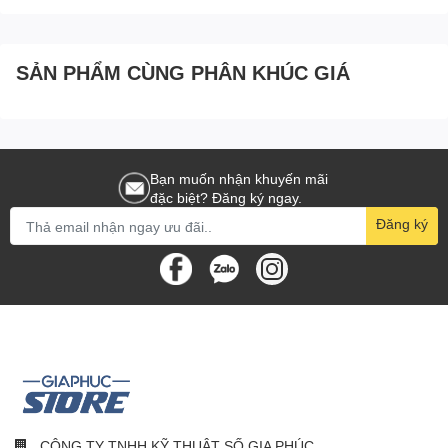
Bàn chải Sonic T200 hỗ trợ sạc qua cổng USB Type-C phổ biến,
chỉ một lần sạc đầu có thể dùng đến 25 ngày với chỉ 2 giờ sạc,
thuận tiện hơn trong những chuyến du lịch, công tác.
SẢN PHẨM CÙNG PHÂN KHÚC GIÁ
Sản phẩm có thiết kế kín và liền mạch giúp bảo vệ bên trong tốt
hơn. Bên cạnh đó, bàn chải được trang bị cấp độ bảo vệ IPX7,
cho khả năng ngâm trong nước ở độ sâu 1m trong 30 phút.
Bạn muốn nhận khuyến mãi
đặc biệt? Đăng ký ngay.
Đăng ký
CÔNG TY TNHH KỸ THUẬT SỐ GIA PHÚC