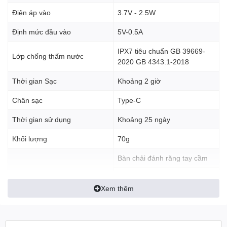
tròn, đầu bàn chải xoay theo chiều ngang êm ái giúp bảo vệ nướu
hiệu quả và nhẹ nhàng.
Điện áp vào
3.7V - 2.5W
Định mức đầu vào
5V-0.5A
IPX7 tiêu chuẩn GB 39669-
Lớp chống thấm nước
2020 GB 4343.1-2018
Thời gian Sạc
Khoảng 2 giờ
Chân sạc
Type-C
Thời gian sử dụng
Khoảng 25 ngày
Khối lượng
70g
Bàn chải đánh răng tay cầm
Thiết kế nhỏ gọn
1 Đầu Bàn Chải
T200 cũng nhỏ hơn các loại bàn chải điện thông thường
Bộ sản phẩm
Xem thêm
với đường kính chỉ 23mm, nhỏ và mỏng, cầm thoải máu và nhẹ
1 Cáp Sạc
nhàng, phù hợp với các bạn nhỏ. Thiết kế đặc biệt phù hợp cho
1 Sách HSSD
những chuyến du lịch, bạn dễ dàng mang đi mọi nơi mà không