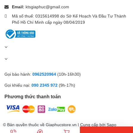
Email:
ktsgiaphuc@gmail.com
Mã số thuế: 0315614998 do Sở Kế Hoạch Và Đầu Tư Thành
MỘT LỐI ĐẦY ĐỦ CÁC LỐI TẮT
Phố Hồ Chí Minh cấp ngày 08/04/2019
Đơn giản hóa hiệu suất với khả năng truy cập bằng một lần chạm
để điều chỉnh âm lượng, phát lại phương tiện, mức độ sáng màn
hình và nhiều hơn nữa.
Gọi bảo hành:
0962520964
(10h-16h30)
Gọi khiếu nại:
090 2345 972
(9h-17h)
Phương thức thanh toán
© Bản quyền thuộc về Giaphucstore.vn | Cung cấp bởi
Sapo
TUỔI THỌ PIN DÀI