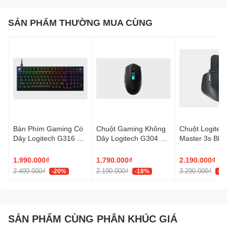
SẢN PHẨM THƯỜNG MUA CÙNG
GÕ ĐẸP MẮT
Với cấu hình thấp và các phím dạng kéo có khoảng cách hoàn
Bàn Phím Gaming Có
Chuột Gaming Không
Chuột Logitec
hảo, bạn có thể tận hưởng trải nghiệm gõ rộng rãi và thoải mái ở
Dây Logitech G316 X
Dây Logitech G304 X
Master 3s Blue
bất cứ đâu.
98
SUPERLIGHT
Edition
LIGHTSPEED
1.990.000₫
1.790.000₫
2.190.000₫
2.490.000₫
2.190.000₫
3.290.000₫
-20%
-18%
-3
SẢN PHẨM CÙNG PHÂN KHÚC GIÁ