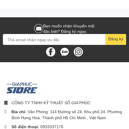
Bạn muốn nhận khuyến mãi
đặc biệt? Đăng ký ngay.
KẾT NỐI ĐA THIẾT BỊ, MỌI HỆ
Đăng ký
ĐIỀU HÀNH
Kết nối Keys-To-Go 2 với tối đa ba thiết bị để bạn có thể làm việc
liền mạch trên máy tính bảng, điện thoại hoặc máy tính xách tay
chỉ với một lần chạm nút.
CÔNG TY TNHH KỸ THUẬT SỐ GIA PHÚC
Địa chỉ:
Văn Phòng: 114 Đường số 24, Khu phố 24, Phường
Bình Hưng Hoà, Thành phố Hồ Chí Minh , Việt Nam
Số điện thoại:
0933337176