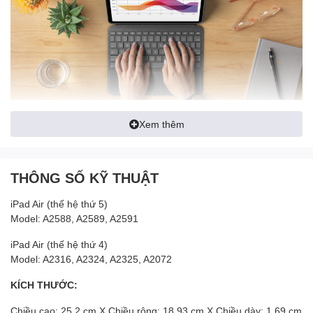
Xem thêm
Bàn di chuột lớn hỗ trợ tất cả các cử chỉ đa chạm mà bạn đã biết
như vuốt, cuộn, chuyển đổi ứng dụng và hơn thế nữa. Các cử chỉ
đa chạm giúp bạn hoàn thành công việc nhanh chóng và tối đa
THÔNG SỐ KỸ THUẬT
hóa năng suất của mình.
SỬ DỤNG BẤT KỂ NGÀY ĐÊM
iPad Air (thế hệ thứ 5)
Model: A2588, A2589, A2591
iPad Air (thế hệ thứ 4)
Model: A2316, A2324, A2325, A2072
KÍCH THƯỚC:
Chiều cao: 25,2 cm X Chiều rộng: 18,93 cm X Chiều dày: 1,69 cm