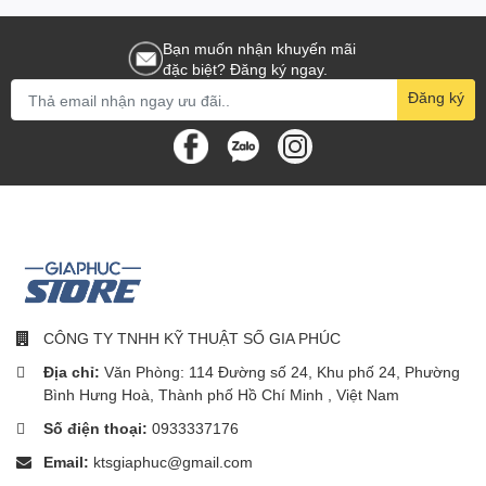
Bài tiếp
Bạn muốn nhận khuyến mãi
Tắt tiếng
Thường xuyên đặt nhầm chỗ Logitech Crayon của bạn? Folio
đặc biệt? Đăng ký ngay.
Touch đã bảo vệ bạn. Không gian lưu trữ tích hợp giúp Logitech
Giảm âm lượng
Đăng ký
Crayon của bạn luôn an toàn và luôn trong tầm tay khi bạn cần.
Tăng âm lượng
Khóa
THÀNH PHẦN GÓI:
Bao kiêm bàn phím
Tài liệu hướng dẫn sử dụng
CÔNG TY TNHH KỸ THUẬT SỐ GIA PHÚC
Địa chỉ:
Văn Phòng: 114 Đường số 24, Khu phố 24, Phường
Bình Hưng Hoà, Thành phố Hồ Chí Minh , Việt Nam
Số điện thoại:
0933337176
Email:
ktsgiaphuc@gmail.com