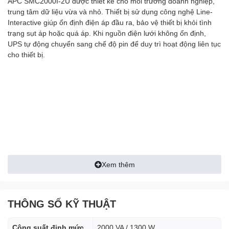
APC SMC2000I-2U được thiết kế cho môi trường doanh nghiệp,
trung tâm dữ liệu vừa và nhỏ. Thiết bị sử dụng công nghệ Line-
Interactive giúp ổn định điện áp đầu ra, bảo vệ thiết bị khỏi tình
trạng sụt áp hoặc quá áp. Khi nguồn điện lưới không ổn định,
UPS tự động chuyển sang chế độ pin để duy trì hoạt động liên tục
cho thiết bị.
Xem thêm
THÔNG SỐ KỸ THUẬT
Công suất định mức
2000 VA / 1300 W