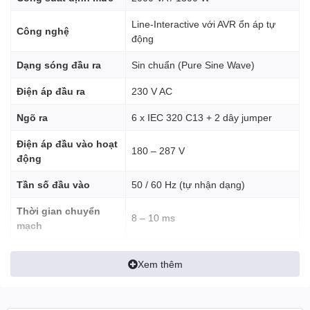
Line-Interactive với AVR ổn áp tự
Công nghệ
động
Dạng sóng đầu ra
Sin chuẩn (Pure Sine Wave)
Điện áp đầu ra
230 V AC
💡
Dạng sóng sin chuẩn – Độ
Ngõ ra
6 x IEC 320 C13 + 2 dây jumper
tương thích cao
Điện áp đầu vào hoạt
180 – 287 V
SMC2000I-2U cung cấp
nguồn điện dạng sóng sin chuẩn
động
(Pure Sine Wave)
, tương thích hoàn hảo với thiết bị có nguồn
PFC (Power Factor Correction) hoặc yêu cầu nguồn điện sạch.
Tần số đầu vào
50 / 60 Hz (tự nhận dạng)
Nhờ đó, hệ thống máy chủ, NAS, router, modem và thiết bị mạng
hoạt động ổn định, không bị nhiễu hay sụt áp.
Thời gian chuyển
8 – 10 ms
mạch
🌐
Thiết kế rackmount 2U – Tối
Thời gian sạc pin
Khoảng 3 giờ đạt 90% dung lượng
Xem thêm
ưu không gian
Tuổi thọ pin
3 – 5 năm (tùy điều kiện sử dụng)
Sản phẩm có thiết kế
chuẩn rackmount 2U
, dễ dàng lắp đặt
89 mm (Cao) × 480 mm (Rộng) ×