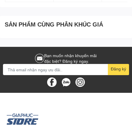
Ổn áp tự động AVR – giúp nguồn điện ổn định, tăng tuổi thọ
thiết bị.
Màn hình LCD hiển thị trực quan thông số hoạt động.
SẢN PHẨM CÙNG PHÂN KHÚC GIÁ
Thiết kế rackmount 2U nhỏ gọn, tiết kiệm không gian.
Cổng USB và Serial giúp quản lý, giám sát thuận tiện.
Pin có thể thay thế dễ dàng, giảm chi phí bảo trì.
Bạn muốn nhận khuyến mãi
đặc biệt? Đăng ký ngay.
Đăng ký