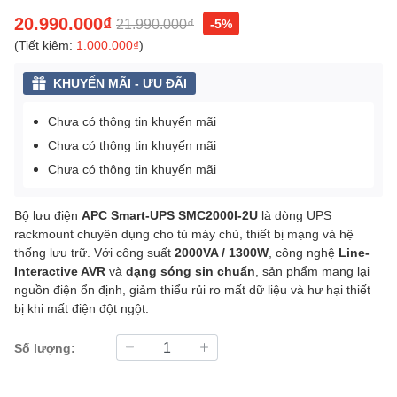
20.990.000₫
21.990.000₫
-5%
(Tiết kiệm:
1.000.000₫
)
KHUYẾN MÃI - ƯU ĐÃI
Chưa có thông tin khuyến mãi
Chưa có thông tin khuyến mãi
Chưa có thông tin khuyến mãi
Bộ lưu điện
APC Smart-UPS SMC2000I-2U
là dòng UPS
rackmount chuyên dụng cho tủ máy chủ, thiết bị mạng và hệ
thống lưu trữ. Với công suất
2000VA / 1300W
, công nghệ
Line-
Interactive AVR
và
dạng sóng sin chuẩn
, sản phẩm mang lại
nguồn điện ổn định, giảm thiểu rủi ro mất dữ liệu và hư hại thiết
bị khi mất điện đột ngột.
Số lượng: