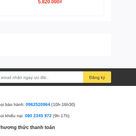
5.820.000₫
Đăng ký
ọi bảo hành:
0962520964
(10h-16h30)
ọi khiếu nại:
090 2345 972
(9h-17h)
hương thức thanh toán