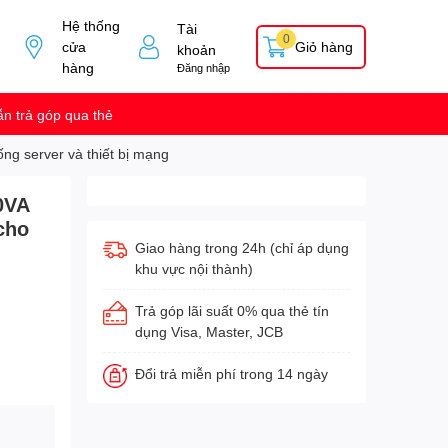
Hệ thống
Tài
0
cửa
Giỏ hàng
khoản
hàng
Đăng nhập
n trả góp qua thẻ
g server và thiết bị mạng
0VA
cho
Giao hàng trong 24h (chỉ áp dụng
khu vực nội thành)
Trả góp lãi suất 0% qua thẻ tín
dụng Visa, Master, JCB
Đổi trả miễn phí trong 14 ngày