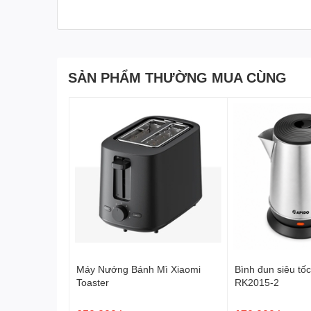
Công nghệ Line-Interact
Thiết bị sử dụng công nghệ Line-Interactive kết hợp AV
đầu ra mà không cần chuyển sang pin liên tục. Điều nà
SẢN PHẨM THƯỜNG MUA CÙNG
Tăng tuổi thọ ắc quy
Giảm hao mòn linh kiện
Ổn định nguồn điện cho thiết bị nhạy cảm
Ngoài ra, UPS còn cung cấp sóng sine chuẩn giúp tương 
Màn hình LCD trực quan
APC SMC3000RMI2U được trang bị màn hình Graphic L
Tình trạng hoạt động
Dung lượng pin
Mức tải sử dụng
Máy Nướng Bánh Mì Xiaomi
Bình đun siêu tố
Cảnh báo nguồn điện
Toaster
RK2015-2
Thông số vận hành UPS