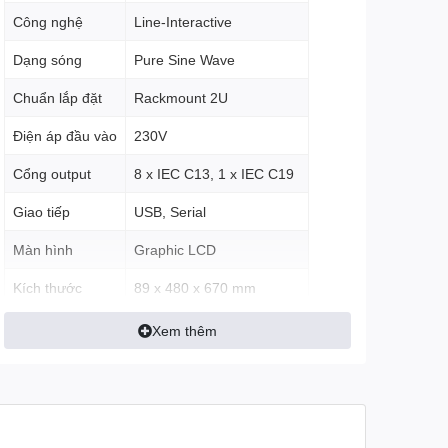
Công nghệ
Line-Interactive
Dạng sóng
Pure Sine Wave
Chuẩn lắp đặt
Rackmount 2U
Điện áp đầu vào
230V
Cổng output
8 x IEC C13, 1 x IEC C19
Giao tiếp
USB, Serial
Màn hình
Graphic LCD
Kích thước
89 x 480 x 670 mm
Trọng lượng
41kg
Xem thêm
Loại pin
VRLA Lead-acid
Thời gian sạc
Khoảng 3 giờ