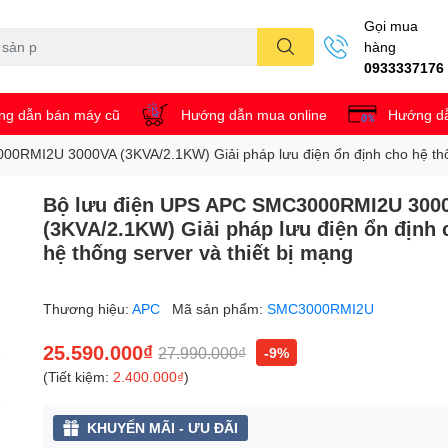
Gọi mua
hàng
0933337176
g dẫn bán máy cũ
Hướng dẫn mua online
Hướng dẫ
0RMI2U 3000VA (3KVA/2.1KW) Giải pháp lưu điện ổn định cho hệ thốn
Bộ lưu điện UPS APC SMC3000RMI2U 300
(3KVA/2.1KW) Giải pháp lưu điện ổn định 
hệ thống server và thiết bị mạng
Thương hiệu:
APC
Mã sản phẩm:
SMC3000RMI2U
25.590.000₫
27.990.000₫
-9%
(Tiết kiệm:
2.400.000₫
)
KHUYẾN MÃI - ƯU ĐÃI