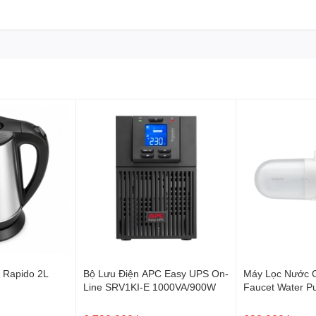
ive ổn định điện áp
R (Automatic Voltage Regulation) giúp tự động ổn định điện áp
y giúp:
thích tốt với server và nguồn Active PFC hiện đại.
, dễ quản lý
CD hiển thị:
c Rapido 2L
Bộ Lưu Điện APC Easy UPS On-
Máy Lọc Nước G
Line SRV1KI-E 1000VA/900W
Faucet Water Pur