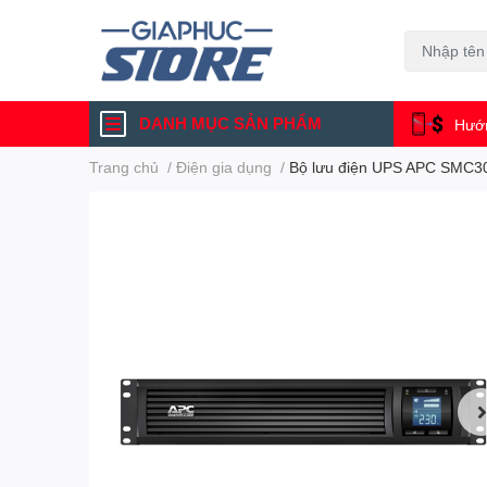
DANH MỤC SẢN PHẨM
Hướn
Trang chủ
/
Điện gia dụng
/
Bộ lưu điện UPS APC SMC300