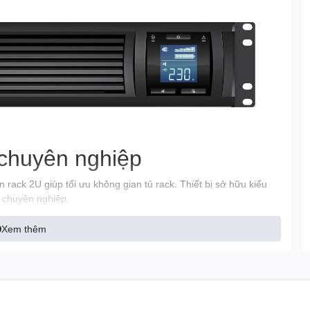
chuyên nghiệp
ck 2U giúp tối ưu không gian tủ rack. Thiết bị sở hữu kiểu
r chuyên nghiệp.
ốt nhu cầu vận hành cho:
Xem thêm