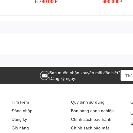
6.790.000₫
690.000₫
ng cần phần mềm chuyên dụng.
i
Bạn muốn nhận khuyến mãi đặc biệt?
Đăng ký ngay.
 CNTT doanh nghiệp.
ượng
Tìm kiếm
Quy định sử dụng
G
thể duy trì nguồn điện trong nhiều phút để:
Đăng nhập
Bán hàng danh nghiệp
G
Đăng ký
Chính sách bảo hành
P
Giỏ hàng
Chính sách bảo mật