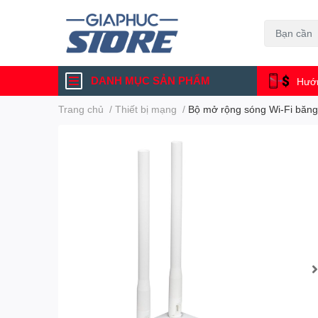
DANH MỤC SẢN PHẨM
Hướn
Trang chủ
/
Thiết bị mạng
/
Bộ mở rộng sóng Wi-Fi bă