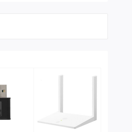
em tin tức trên mạng còn ở mức băng tần
5 GHz
cho
ng bán kính phủ sóng
20 m
, phù hợp cho gia đình,