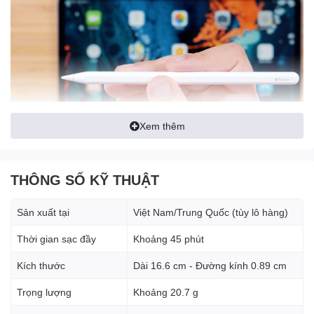
Xem thêm
THÔNG SỐ KỸ THUẬT
Phần thân bút được vát phẳng, không chỉ giúp người dùng dễ
Sản xuất tại
Việt Nam/Trung Quốc (tùy lô hàng)
cầm hơn mà còn giúp Apple trang bị được nam châm vào thân
bút. Nhờ đó bạn có thể gắn chiếc bút này vào cạnh của iPad, giúp
Thời gian sạc đầy
Khoảng 45 phút
bút không bị rơi khi di chuyển.
Kích thước
Dài 16.6 cm - Đường kính 0.89 cm
Trọng lượng
Khoảng 20.7 g