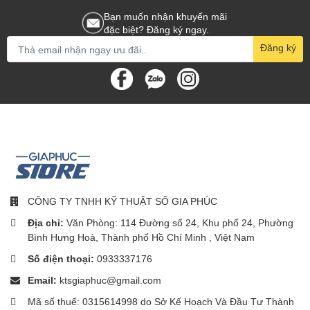
Bạn muốn nhận khuyến mãi
Không chỉ giúp bạn sáng tạo qua các ứng dụng vẽ trên nền tảng
đặc biệt? Đăng ký ngay.
số, Apple Pencil còn là công cụ hữu ích, giúp bạn dễ dàng ghi
Đăng ký
chép trên iPad như một cuốn sổ. Bạn cũng có thể dễ dàng chỉnh
sửa tài liệu với chiếc bút này.
CÔNG TY TNHH KỸ THUẬT SỐ GIA PHÚC
Địa chỉ:
Văn Phòng: 114 Đường số 24, Khu phố 24, Phường
Bình Hưng Hoà, Thành phố Hồ Chí Minh , Việt Nam
Số điện thoại:
0933337176
Email:
ktsgiaphuc@gmail.com
Mã số thuế: 0315614998 do Sở Kế Hoạch Và Đầu Tư Thành