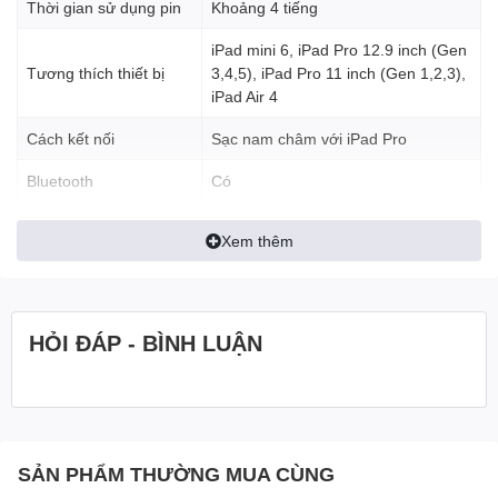
Thời gian sử dụng pin
Khoảng 4 tiếng
iPad mini 6, iPad Pro 12.9 inch (Gen
Tương thích thiết bị
3,4,5), iPad Pro 11 inch (Gen 1,2,3),
iPad Air 4
Cách kết nối
Sạc nam châm với iPad Pro
Bluetooth
Có
Xem thêm
Khi gắn vào iPad của bạn, Apple Pencil 2 sẽ tự động được sạc.
Cổng Lightning cũng đã được loại bỏ, tạm biệt tư thế sạc “kì
quặc” của chiếc Apple Pencil đầu tiên.
HỎI ĐÁP - BÌNH LUẬN
Nhận diện chính xác. Viết và vẽ
tiện lợi
Apple đã tối ưu phần cứng và phần mềm trong hệ sinh thái của
mình để tạo ra trải nghiệm viết và vẽ chân thật nhất cho người
SẢN PHẨM THƯỜNG MUA CÙNG
dùng. Nhờ khả năng nhận diện vị trí ngòi chính xác tới từng pixel,