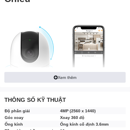
Xem thêm
THÔNG SỐ KỸ THUẬT
Độ phân giải
4MP (2560 x 1440)
Góc xoay
Xoay 360 độ
Phát hiện con người | 4MP | Phủ sóng 360 ° | Còi báo động tích
hợp | Theo dõi thông minh | Chế độ bảo mật | Âm thanh báo
Ống kính
Ống kính cố định 3.6mm