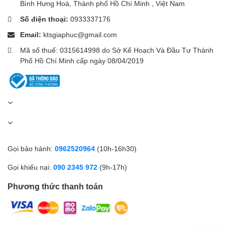
Bình Hưng Hoà, Thành phố Hồ Chí Minh , Việt Nam
cuộc đối thoại của bạn rõ ràng như thể bạn đang giao tiếp trực
tiếp.
Số điện thoại:
0933337176
Email:
ktsgiaphuc@gmail.com
Mã số thuế: 0315614998 do Sở Kế Hoạch Và Đầu Tư Thành
Phát hiện con người AI để
Phố Hồ Chí Minh cấp ngày 08/04/2019
lọc cảnh báo sai một cách
hiệu quả Chỉ cảnh báo bạn
khi phát hiện thấy một
người
Gọi bảo hành:
0962520964
(10h-16h30)
Khi phát hiện có người trong trường quan sát, thuật toán phát
hiện con người AI thế hệ mới sẽ tự động bắt đầu ghi cảnh báo
Gọi khiếu nại:
090 2345 972
(9h-17h)
video và gửi lời nhắc đến điện thoại thông minh của bạn.
Phương thức thanh toán
Cảnh báo bằng âm thanh