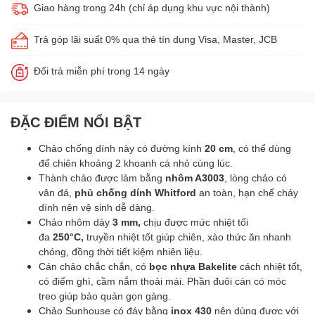
Giao hàng trong 24h (chỉ áp dụng khu vực nội thành)
Trả góp lãi suất 0% qua thẻ tín dụng Visa, Master, JCB
Đổi trả miễn phí trong 14 ngày
ĐẶC ĐIỂM NỔI BẬT
Chảo chống dính này có đường kính
20 cm
, có thể dùng
để chiên khoảng 2 khoanh cá nhỏ cùng lúc.
Thành chảo được làm bằng
nhôm A3003
, lòng chảo có
vân đá,
phủ chống dính Whitford
an toàn, hạn chế cháy
dính nên vệ sinh dễ dàng.
Chảo nhôm dày
3 mm,
chịu được mức nhiệt tối
đa
250°C,
truyền nhiệt tốt giúp chiên, xào thức ăn nhanh
chóng, đồng thời tiết kiệm nhiên liệu.
Cán chảo chắc chắn, có
bọc nhựa Bakelite
cách nhiệt tốt,
có điểm ghì, cầm nắm thoải mái. Phần đuôi cán có móc
treo giúp bảo quản gọn gàng.
Chảo Sunhouse có đáy bằng
inox 430
nên dùng được với