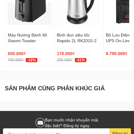
Máy Nướng Bánh Mì
Bình đun siêu tốc
Bộ Lưu Điện 
Xiaomi Toaster
Rapido 2L RK2015-2
UPS On-Line 
E 1000VA/90
650.000₫
170.000₫
6.790.000₫
790.000₫
290.000₫
-18%
-41%
SẢN PHẨM CÙNG PHÂN KHÚC GIÁ
Bạn muốn nhận khuyến mãi
đặc biệt? Đăng ký ngay.
Đăng ký