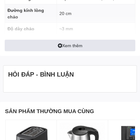
Đường kính lòng
20 cm
chảo
Độ dày chảo
~3 mm
Khối lượng
~0.56 kg
Xem thêm
Loại bếp sử dụng
Bếp từ, bếp ga, bếp hồng ngoại
Cán chảo
Nhựa Bakelite, cách nhiệt
HỎI ĐÁP - BÌNH LUẬN
Móc treo
Có
SẢN PHẨM THƯỜNG MUA CÙNG