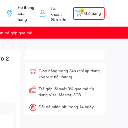
Hệ thống
Tài
0
cửa
Giỏ hàng
khoản
hàng
Đăng nhập
n trả góp qua thẻ
ro 2
Giao hàng trong 24h (chỉ áp dụng
khu vực nội thành)
Trả góp lãi suất 0% qua thẻ tín
dụng Visa, Master, JCB
Đổi trả miễn phí trong 14 ngày