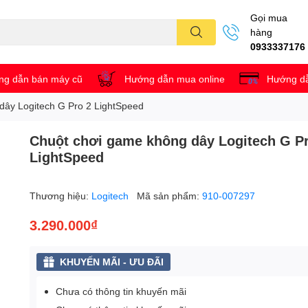
Gọi mua
hàng
0933337176
g dẫn bán máy cũ
Hướng dẫn mua online
Hướng dẫ
dây Logitech G Pro 2 LightSpeed
Chuột chơi game không dây Logitech G P
LightSpeed
Thương hiệu:
Logitech
Mã sản phẩm:
910-007297
3.290.000₫
KHUYẾN MÃI - ƯU ĐÃI
Chưa có thông tin khuyến mãi