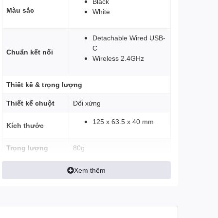
Black
Màu sắc
White
Detachable Wired USB-
C
Chuẩn kết nối
Wireless 2.4GHz
Thiết kế & trọng lượng
Thiết kế chuột
Đối xứng
125 x 63.5 x 40 mm
Kích thước
Trọng lượng
80g
LIGHTFORCE Hybrid Optical-
Xem thêm
Switch chuột
Mechanical Switches
Cảm biến
Cảm biến
HERO 2 Optical Sensor