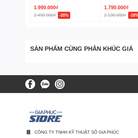
1.990.000₫
1.790.000₫
Độ chính xác chuyên ng
2.490.000₫
2.190.000₫
-20%
-18
Trải nghiệm cảm biến tiên tiến nhất trong chơi game v
chuyên nghiệp lên tới 32K DPI và theo dõi hơn 500+ IP
SẢN PHẨM CÙNG PHÂN KHÚC GIÁ
CÔNG TY TNHH KỸ THUẬT SỐ GIA PHÚC