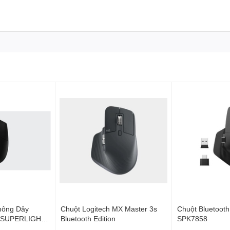
i kết hợp với hiệu suất và độ tin cậy đã được chứng minh của
hông Dây
Chuột Logitech MX Master 3s
Chuột Bluetooth 
X SUPERLIGHT
Bluetooth Edition
SPK7858