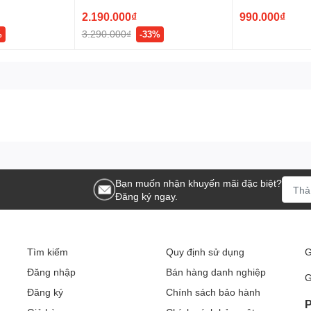
2.190.000₫
990.000₫
hiệp
3.290.000₫
%
-33%
ới cảm biến HERO 2 của chúng tôi, mang lại độ chính xác
S
Bạn muốn nhận khuyến mãi đặc biệt?
Đăng ký ngay.
Tìm kiếm
Quy định sử dụng
G
Đăng nhập
Bán hàng danh nghiệp
G
Đăng ký
Chính sách bảo hành
P