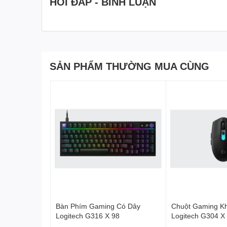
HỎI ĐÁP - BÌNH LUẬN
ứng các yêu cầu của game thủ thuận tay trái và tay phả
kỹ thuật Logitech G.
SẢN PHẨM THƯỜNG MUA CÙNG
Bàn Phím Gaming Có Dây
Chuột Gaming K
Logitech G316 X 98
Logitech G304 
LIGHTSPEED