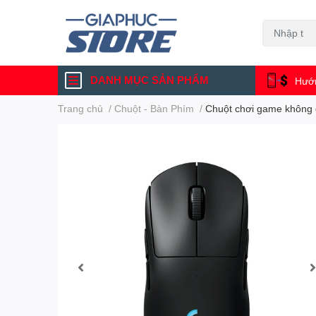
DANH MỤC SẢN PHẨM
Hướn
Trang chủ
/
Chuột - Bàn Phím
/
Chuột chơi game không 