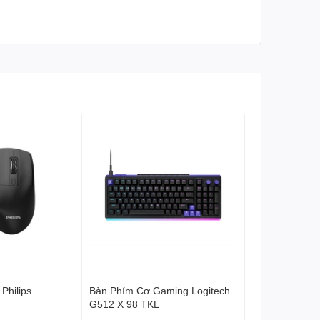
DPI
32000
IPS
>500 IPS
Gia tốc chuột
>40G
Wired: Up to 1000Hz
Wireless 2.4GHz: Up to
Polling Rate
1000Hz
Đèn nền
-
Onboard Memory
Có
Sạc không dây
POWERPLAY (Yêu cầu
PAD hỗ trợ
POWERPLAY)
Tính năng chuột
Hỗ trợ 8K Polling Rate
Philips
Bàn Phím Cơ Gaming Logitech
(Yêu cầu PRO
G512 X 98 TKL
LIGHTSPEED Wireless