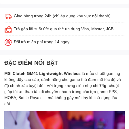
Giao hàng trong 24h (chỉ áp dụng khu vực nội thành)
Trả góp lãi suất 0% qua thẻ tín dụng Visa, Master, JCB
Đổi trả miễn phí trong 14 ngày
ĐẶC ĐIỂM NỔI BẬT
MSI Clutch GM41 Lightweight Wireless
là mẫu chuột gaming
không dây cao cấp, dành riêng cho game thủ đam mê tốc độ và
độ chính xác tuyệt đối. Với trọng lượng siêu nhẹ chỉ
74g
, chuột
giúp tối ưu thao tác di chuyển nhanh trong các tựa game FPS,
MOBA, Battle Royale… mà không gây mỏi tay khi sử dụng lâu
dài.