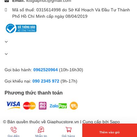
Email:
ktsgiaphuc@gmail.com
Mã số thuế: 0315614998 do Sở Kế Hoạch Và Đầu Tư Thành
Phố Hồ Chí Minh cấp ngày 08/04/2019
Gọi bảo hành:
0962520964
(10h-16h30)
Gọi khiếu nại:
090 2345 972
(9h-17h)
Phương thức thanh toán
© Bản quyền thuộc về Giaphucstore.vn | Cung cấp bởi
Sapo
Thêm vào giỏ
Gọi điện
Nhắn tin
Giỏ hàng
So sánh