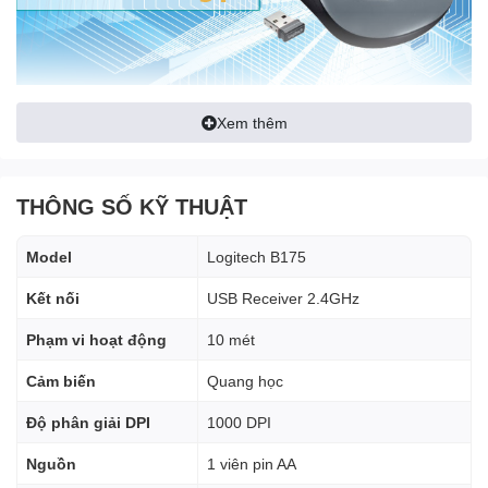
Thời lượng pin sử dụng lâu
Xem thêm
Chuột sử dụng nguồn pin là 1 pin AA cho bạn tha hồ sử dụng máy
tính, lướt web, chơi game hay giải trí, và hơn hết là đảm bảo công
THÔNG SỐ KỸ THUẬT
việc của bạn có hiệu quả tốt nhất.
Model
Logitech B175
Kết nối
USB Receiver 2.4GHz
Phạm vi hoạt động
10 mét
Cảm biến
Quang học
Độ phân giải DPI
1000 DPI
Nguồn
1 viên pin AA