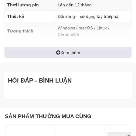
Thời lượng pin
Lên đến 12 tháng
Thiết kế
Đối xứng – sử dụng tay trái/phải
Khả năng tương thích
Windows / macOS / Linux /
Tương thích
ChromeOS
Chuột không dây Logitech B175 tương thích với hệ điều hành
Windows: XP, Vista, 7, Mac OS x 10.5, Linux Kernel 2.6.
Trọng lượng
Nhẹ, cầm vừa tay
Xem thêm
HỎI ĐÁP - BÌNH LUẬN
SẢN PHẨM THƯỜNG MUA CÙNG