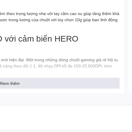
kèm theo trọng lượng nhẹ với tay cầm cao su giúp tăng thêm khả
được trọng lượng của chuột với tùy chọn 10g giúp bạn linh động
O với cảm biến HERO
mới hiện đại. Một trong những dòng chuột gaming giá rẻ hội tụ
ả năng theo dõi 1:1, độ nhạy DPI tối đa 100-25.600DPI, kèm
Xem thêm
 các trò chơi hành động, cùng các phản ứng, âm thanh trong
 Bạn có thể tùy chỉnh các hiệu ứng ánh sáng lên đến 16,8 triệu
p với mình hơn.
 G HUB dể dàng