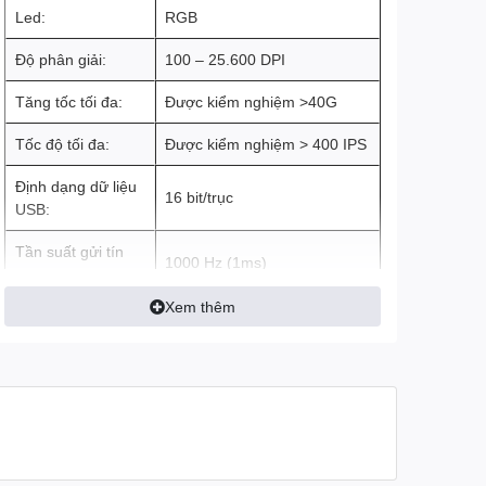
Led:
RGB
Độ phân giải:
100 – 25.600 DPI
Tăng tốc tối đa:
Được kiểm nghiệm >40G
Tốc độ tối đa:
Được kiểm nghiệm > 400 IPS
Định dạng dữ liệu
16 bit/trục
USB:
Tần suất gửi tín
1000 Hz (1ms)
hiệu USB:
Xem thêm
Bộ vi xử lý:
32-bit ARM
Kích thước:
124 x 68 x 43 mm
Trọng lượng:
87,3 g
Độ dài dây cáp:
2,1 m (dây nhựa)