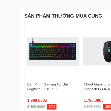
Người dùng có thể đồng bộ chuột Logitech G403 HERO
với các tùy chỉnh. Tùy chỉnh cài đặt độ nhạy DPI từ 10
SẢN PHẨM THƯỜNG MUA CÙNG
từng pixel để điều khiển nhanh chóng.
Chuột Logitech G403 HERO
Game tuyệt vời
Thời gian phản hồi cực nhanh lên đến 1ms, Logitech
gấp 4 lần so với các đối thủ không được thiết kế để c
tức.
G403 được trang bị hệ thống ứng lực nút tiên tiến bằng 
động với ít lực hơn.
Bàn Phím Gaming Có Dây
Chuột Gaming K
Logitech G316 X 98
Logitech G304 
LIGHTSPEED
1.990.000₫
1.790.000₫
2.490.000₫
2.190.000₫
-20%
-18