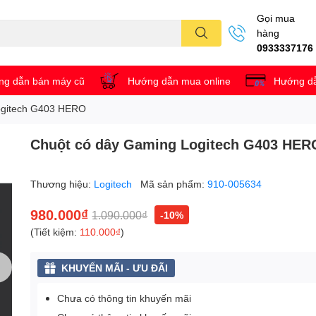
Gọi mua
hàng
0933337176
g dẫn bán máy cũ
Hướng dẫn mua online
Hướng dẫ
ogitech G403 HERO
Chuột có dây Gaming Logitech G403 HER
Thương hiệu:
Logitech
Mã sản phẩm:
910-005634
980.000₫
1.090.000₫
-10%
(Tiết kiệm:
110.000₫
)
KHUYẾN MÃI - ƯU ĐÃI
Chưa có thông tin khuyến mãi