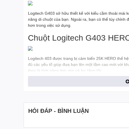
Logitech G403 sở hữu thiết kế với kiểu cầm thoải mái 
năng di chuột của bạn. Ngoài ra, bạn có thể tùy chỉnh 
hơn trong việc sử dụng.
Chuột Logitech G403 HER
Logitech 403 được trang bị cảm biến 25K HERO thế hệ 
đủ các yếu tố giúp đưa bạn lên một tầm cao mới với kh
theo là tính năng làm mịn và lọc tăng tốc.
Công nghệ Lightsync RGB
Đèn LED RGB toàn dải quang phổ được lấy cảm hứng từ
trò chơi, màu sắc từ màn hình đồng bộ hóa với thiết bị.
HỎI ĐÁP - BÌNH LUẬN
màu bằng phần mềm HUB G và cá nhân hóa để phù hợ
Tùy chính bằng phần mềm