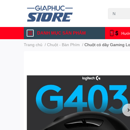
DANH MỤC SẢN PHẨM
Hướn
Trang chủ
/
Chuột - Bàn Phím
/
Chuột có dây Gaming L