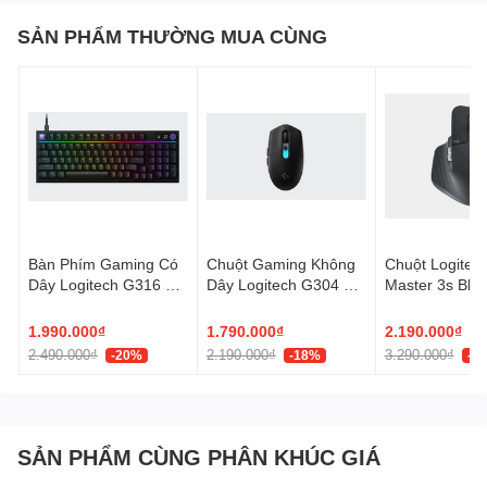
SẢN PHẨM THƯỜNG MUA CÙNG
Bàn Phím Gaming Có
Chuột Gaming Không
Chuột Logitec
Dây Logitech G316 X
Dây Logitech G304 X
Master 3s Blue
98
SUPERLIGHT
Edition
LIGHTSPEED
1.990.000₫
1.790.000₫
2.190.000₫
2.490.000₫
2.190.000₫
3.290.000₫
-20%
-18%
-3
SẢN PHẨM CÙNG PHÂN KHÚC GIÁ