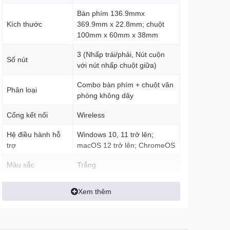
Bàn phím 136.9mmx
Kích thước
369.9mm x 22.8mm; chuột
100mm x 60mm x 38mm
3 (Nhấp trái/phải, Nút cuộn
Số nút
với nút nhấp chuột giữa)
Combo bàn phím + chuột văn
Phân loại
phòng không dây
Cổng kết nối
Wireless
Hệ điều hành hỗ
Windows 10, 11 trở lên;
trợ
macOS 12 trở lên; ChromeOS
Màu sắc
Trắng
Khối lượng
Bàn phím 380g; chuột 76g
Xem thêm
Bảo hành
12 tháng
Số lượng phím
99 phím