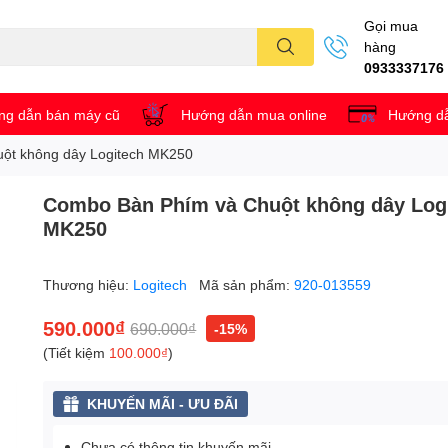
Gọi mua
hàng
0933337176
g dẫn bán máy cũ
Hướng dẫn mua online
Hướng dẫ
ột không dây Logitech MK250
Combo Bàn Phím và Chuột không dây Log
MK250
Thương hiệu:
Logitech
Mã sản phẩm:
920-013559
590.000₫
690.000₫
-15%
(Tiết kiệm
100.000₫
)
KHUYẾN MÃI - ƯU ĐÃI
Chưa có thông tin khuyến mãi