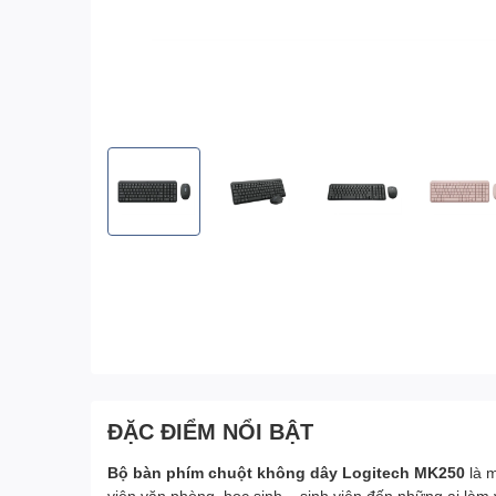
ĐẶC ĐIỂM NỔI BẬT
Bộ bàn phím chuột không dây Logitech MK250
là 
viên văn phòng, học sinh – sinh viên đến những ai làm 