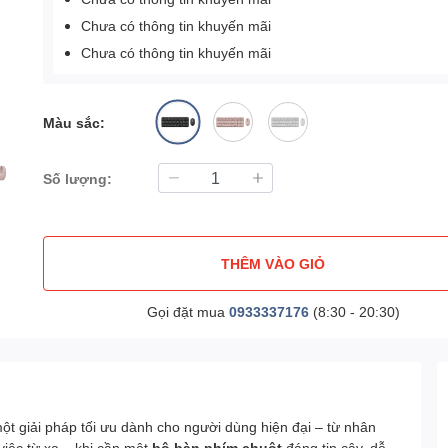
Chưa có thông tin khuyến mãi
Chưa có thông tin khuyến mãi
Màu sắc:
Số lượng:
THÊM VÀO GIỎ
Gọi đặt mua
0933337176
(8:30 - 20:30)
một giải pháp tối ưu dành cho người dùng hiện đại – từ nhân
việc từ xa – khi cần một
bộ bàn phím chuột
đáng tin cậy, dễ