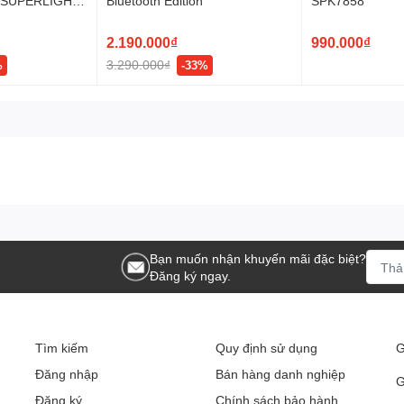
X SUPERLIGHT
Bluetooth Edition
SPK7858
ó thời lượng sử dụng lên tới
12 tháng
, giúp người dùng yên
ã tối ưu hóa mức tiêu thụ điện năng để đảm bảo bạn không phải
2.190.000₫
990.000₫
i trường hơn.
3.290.000₫
%
-33%
và dễ dàng tương thích
iến hiện nay như Windows, macOS, ChromeOS... Cài đặt đơn
rên thiết bị và kết nối – tất cả sẽ sẵn sàng trong vài giây.
Bạn muốn nhận khuyến mãi đặc biệt?
Đăng ký ngay.
Tìm kiếm
Quy định sử dụng
G
Đăng nhập
Bán hàng danh nghiệp
G
Đăng ký
Chính sách bảo hành