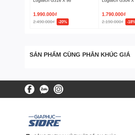
Logitech G316 X 98
Logitech G304 
Sử dụng
pin AA phổ biến
, bộ bàn phím chuột MK250 c
LIGHTSPEED
tâm làm việc mà không lo hết pin đột ngột. Logitech đ
1.990.000₫
1.790.000₫
thay pin thường xuyên – tiết kiệm chi phí và bảo vệ mô
2.490.000₫
2.190.000₫
-20%
-18
Thân thiện với người dùng 
Sản phẩm tương thích tốt với các hệ điều hành phổ b
SẢN PHẨM CÙNG PHÂN KHÚC GIÁ
giản, không cần phần mềm hỗ trợ, chỉ cần bật Bluetooth t