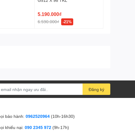
G512 X 98 TKL
5.190.000₫
6.590.000₫
-21%
Đăng ký
ọi bảo hành:
0962520964
(10h-16h30)
ọi khiếu nại:
090 2345 972
(9h-17h)