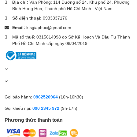
Địa chỉ:
Văn Phòng: 114 Đường số 24, Khu phố 24, Phường
tai nghe bluetooth, vòng đeo tay thông minh,.. Pin sạc dự phòng
Bình Hưng Hoà, Thành phố Hồ Chí Minh , Việt Nam
được trang bị đèn LED hiển thị 4 mức dung lượng pin sạc.
Đế sạc
không dây Xiaomi
được gia công từ vật liệu PC cao cấp và trang
Số điện thoại:
0933337176
bị nhiều tính năng bảo vệ như phát hiện dị vật kim loại FOD, bảo
Email:
ktsgiaphuc@gmail.com
vệ quá tải, phòng điện quá mức, bảo vệ nhiệt độ cao và bảo vệ
ngắn mạch, đảm bảo an toàn cho người dùng và thiết bị.
Mã số thuế: 0315614998 do Sở Kế Hoạch Và Đầu Tư Thành
Phố Hồ Chí Minh cấp ngày 08/04/2019
Gọi bảo hành:
0962520964
(10h-16h30)
Gọi khiếu nại:
090 2345 972
(9h-17h)
Phương thức thanh toán