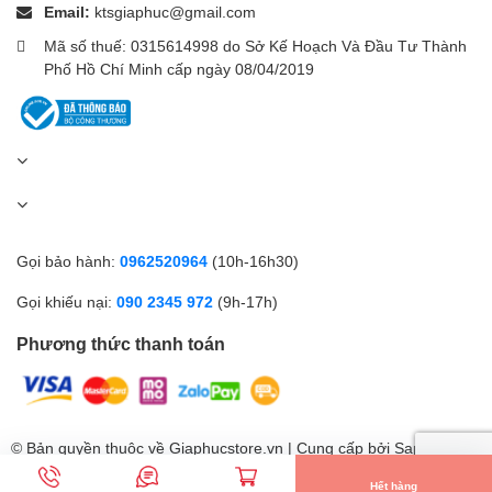
Email:
ktsgiaphuc@gmail.com
ngoài dùng để trang trí trong nhà,
đèn cắm trại Yeelight
Candale
Lamp cũng là một lựa chọn lý tưởng để mang theo trong những
Mã số thuế: 0315614998 do Sở Kế Hoạch Và Đầu Tư Thành
buổi cắm trại ngoài trời.
Phố Hồ Chí Minh cấp ngày 08/04/2019
Vật liệu cao cấp, độ hoàn
thiện tốt
Đèn bấc với thiết kế tản nhiệt
Gọi bảo hành:
0962520964
(10h-16h30)
Gọi khiếu nại:
090 2345 972
(9h-17h)
Phương thức thanh toán
© Bản quyền thuộc về Giaphucstore.vn | Cung cấp bởi
Sapo
Hết hàng