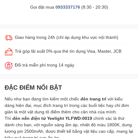
Gọi đặt mua
0933337176
(8:30 - 20:30)
Giao hàng trong 24h (chỉ áp dụng khu vực nội thành)
Trả góp lãi suất 0% qua thẻ tín dụng Visa, Master, JCB
Đổi trả miễn phí trong 14 ngày
ĐẶC ĐIỂM NỔI BẬT
Nếu như bạn đang tìm kiếm một chiếc
đèn trang trí
với kiểu
dáng hiện đại, mục đích trang trí trong các buổi tiệc hay chỉ đơn
giản là một vật dụng tô điểm thêm cho căn nhà của mình.
Thì
đèn nến điện tử Yeelight YLFWD-0019
chính xác là thứ
dành cho bạn, với nguồn sáng ấm áp, nhiệt độ màu 1800K, dung
lượng pin 2500mAh, được thiết kế bằng vật liệu cao cấp, mang lại
hiệu quả trang trí cực ổn áp.