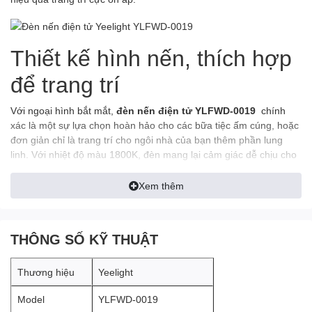
Thiết kế hình nến, thích hợp
để trang trí
Với ngoại hình bắt mắt,
đèn nến điện tử YLFWD-0019
chính
xác là một sự lựa chọn hoàn hảo cho các bữa tiệc ấm cúng, hoặc
đơn giản chỉ là trang trí cho ngôi nhà của bạn thêm phần lung
linh. Với nhiệt độ màu 1800K, đèn mang lại cảm giác dễ chịu cho
thị giác, sử dụng pin đến 100 giờ, cho phép người dùng thoải mái
bố trí đèn ở bất cứ đâu.
Xem thêm
THÔNG SỐ KỸ THUẬT
Thương hiệu
Yeelight
Model
YLFWD-0019