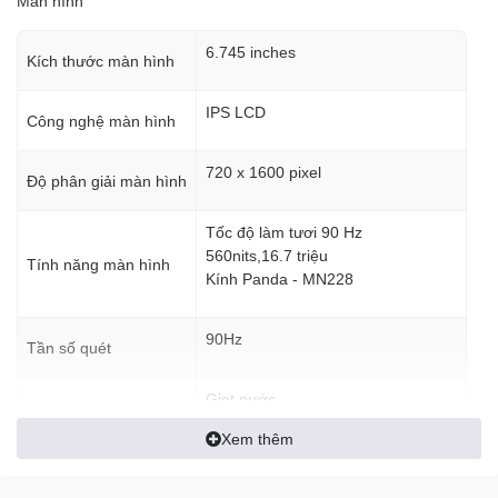
Màn hình
ngay cả khi tay bạn ướt nhờ tính năng hỗ trợ chạm thông minh
kháng nước.
6.745 inches
Kích thước màn hình
IPS LCD
Công nghệ màn hình
720 x 1600 pixel
Độ phân giải màn hình
Tốc độ làm tươi 90 Hz
560nits,16.7 triệu
Tính năng màn hình
Kính Panda - MN228
90Hz
Tần số quét
realme C61 sẽ đem đến cho bạn cảm giác như đang sử dụng một
chiếc điện thoại mới trong nhiều năm. Thiết bị đạt chứng nhận độ
Giọt nước
Kiểu màn hình
mượt 48 tháng từ phòng thí nghiệm của realme nhờ phần cứng
và phần mềm được tối ưu hóa một cách chuyên nghiệp. Đây
Xem thêm
được xem là tiêu chuẩn chất lượng cao nhất từ trước đến nay
trong tầm giá.
Camera sau