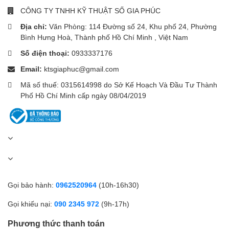
CÔNG TY TNHH KỸ THUẬT SỐ GIA PHÚC
Lưu ý:
Đây không phải là thiết bị y tế, không dùng để chẩn đoán
Địa chỉ:
Văn Phòng: 114 Đường số 24, Khu phố 24, Phường
bệnh.
Bình Hưng Hoà, Thành phố Hồ Chí Minh , Việt Nam
Số điện thoại:
0933337176
Khi mình sử dụng chức năng
theo dõi sức khỏe
thì thấy Redmi
Email:
ktsgiaphuc@gmail.com
Watch 3 cung cấp số liệu giấc ngủ có độ chính xác cao. Giờ ngủ
Mã số thuế: 0315614998 do Sở Kế Hoạch Và Đầu Tư Thành
và thức dậy của mình được đồng hồ ghi lại đầy đủ và gần như
Phố Hồ Chí Minh cấp ngày 08/04/2019
không có sự chênh lệch so với thực tế, nên những ai cần cải thiện
giấc ngủ thì có thể tham khảo tính năng này.
Bên cạnh đó, mình còn sử dụng chức năng
đo SpO2
và
nhịp
tim
bằng đồng hồ và so với máy đo y tế cầm tay thì thấy kết quả
không có sự chênh lệch quá lớn, chỉ nằm trong khoảng 1 - 3 số.
Tầm vài ngày mình sẽ sử dụng tính năng này một lần nhằm nắm
Gọi bảo hành:
0962520964
(10h-16h30)
bắt nhanh chóng sự thay đổi của cơ thể.
Gọi khiếu nại:
090 2345 972
(9h-17h)
Phương thức thanh toán