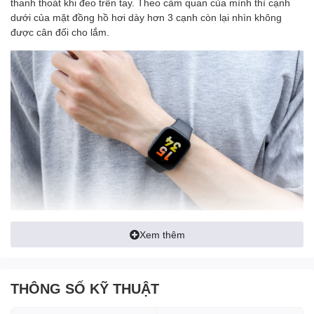
thanh thoát khi đeo trên tay. Theo cảm quan của mình thì cạnh
dưới của mặt đồng hồ hơi dày hơn 3 cạnh còn lại nhìn không
được cân đối cho lắm.
Lúc đeo chiếc đồng hồ này lên tay thì mình không hề thấy nặng
Xem thêm
bởi khối lượng
chỉ 37 g
. Sử dụng
dây silicone
có bề mặt mềm
mịn, tạo sự thoải mái khi đeo trên tay, chất liệu này chống thấm
nước khá tốt giữ sự khô thoáng cả khi mình vận động chảy nhiều
THÔNG SỐ KỸ THUẬT
mồ hôi.