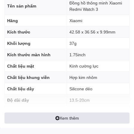
Đồng hồ thông minh Xiaomi
Tên sản phẩm
Redmi Watch 3
Hãng
Xiaomi
Kích thước
42.58 x 36.56 x 9.99mm
Khối lượng
37g
Kích thước màn hình
1.75inch
Chất liệu mặt
Kính cường lực
Thay vì dùng loại khóa kim gài truyền thống thì đồng hồ thông
Chất liệu khung viền
Hợp kim nhôm
minh Xiaomi đã được trang bị kiểu khóa đinh vô cùng thẩm mỹ và
Chất liệu dây
Silicone dẻo
chắc chắn. Lần đầu sử dụng kiểu khóa này mình đã mất một lúc
lâu để có thể cố định đồng hồ, nhưng sau vài lần thì thực hiện rất
Độ dài dây
13.5-20cm
nhanh. Dây đồng hồ rất ôm tay, không bị xê dịch cả khi mình
luyện tập.
Khả năng thay dây
Có
Xem thêm
Chống nước
Chống nước 5 ATM
Cạnh bên của mặt đồng hồ được trang bị
một nút điều khiển
với