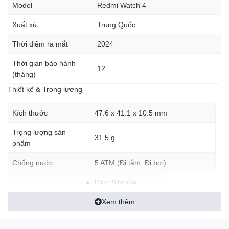
Model
Redmi Watch 4
Xuất xứ
Trung Quốc
Thời điểm ra mắt
2024
Thời gian bảo hành
12
(tháng)
Thiết kế & Trọng lượng
Kích thước
47.6 x 41.1 x 10.5 mm
Trọng lượng sản
31.5 g
phẩm
Chống nước
5 ATM (Đi tắm, Đi bơi)
Dây: Silicone
Chất liệu
Vỏ thân máy: Nhôm
Xem thêm
Thông số cơ bản