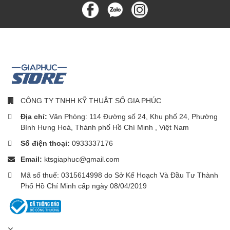
Tính năng & Tiện ích
Đa ngôn ngữ
Ngôn ngữ
Chế độ luyện tập
Nhận thông báo từ điện thoại
Sức khỏe phụ nữ
Theo dõi giấc ngủ
CÔNG TY TNHH KỸ THUẬT SỐ GIA PHÚC
Theo dõi giấc ngủ ngắn
Địa chỉ:
Văn Phòng: 114 Đường số 24, Khu phố 24, Phường
Màn hình AMOLED 1,97"
Theo dõi mức độ stress
Bình Hưng Hoà, Thành phố Hồ Chí Minh , Việt Nam
Trả lời cuộc gọi
Tính năng
Nâng cấp màn hình chính
Tùy chỉnh mặt đồng hồ cá
Số điện thoại:
0933337176
nhân
Email:
ktsgiaphuc@gmail.com
Đo nhịp tim
Đo nồng độ oxy trong máu
Mã số thuế: 0315614998 do Sở Kế Hoạch Và Đầu Tư Thành
(SpO2)
Phố Hồ Chí Minh cấp ngày 08/04/2019
Đồng bộ với Strava
Hệ điều
HyperOS