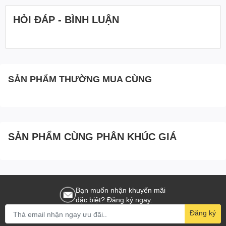
Kích thước màn hình
1.97 inch
HỎI ĐÁP - BÌNH LUẬN
Công nghệ màn hình
AMOLED
Độ phân giải
390 x 450 Pixels
Bộ nhớ trong
256 MB
SẢN PHẨM THƯỜNG MUA CÙNG
Cổng sạc
Nam châm
Dung lượng pin
470 mAh
Bluetooth
v5.2
SẢN PHẨM CÙNG PHÂN KHÚC GIÁ
18 ngày Chế độ bình thường
Thời gian sử dụng pin
BEIDOU
GALILEO
Bạn muốn nhận khuyến mãi
GLONASS
GPS
đặc biệt? Đăng ký ngay.
GPS
Đăng ký
QZSS