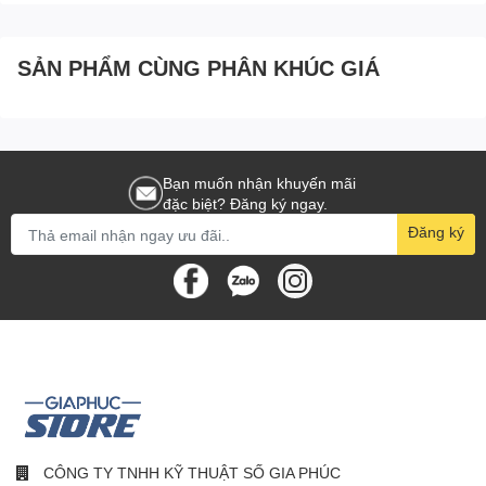
Kết nối với điện thoại
Nhận và trả lời cuộc gọi ngay trên đồng hồ
SẢN PHẨM CÙNG PHÂN KHÚC GIÁ
👉 Tiện lợi khi lái xe, tập luyện
🔋 Pin trâu – Dùng đến 14 ngày
Bạn muốn nhận khuyến mãi
Thời lượng pin lên đến
~14 ngày
(tùy mức sử dụng)
đặc biệt? Đăng ký ngay.
Sạc nhanh
Đăng ký
👉 Không cần sạc mỗi ngày
🏃 Hơn 100+ chế độ thể thao
Chạy bộ, đạp xe, bơi lội
Tự động nhận diện bài tập
👉 Phù hợp mọi nhu cầu vận động
CÔNG TY TNHH KỸ THUẬT SỐ GIA PHÚC