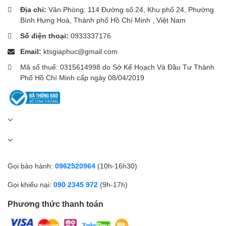
Địa chỉ:
Văn Phòng: 114 Đường số 24, Khu phố 24, Phường
💧 Chống nước – dùng thoải mái
Bình Hưng Hoà, Thành phố Hồ Chí Minh , Việt Nam
Số điện thoại:
0933337176
Email:
ktsgiaphuc@gmail.com
Chuẩn chống nước (thường 5ATM)
Mã số thuế: 0315614998 do Sở Kế Hoạch Và Đầu Tư Thành
Có thể đeo khi rửa tay, đi mưa
Phố Hồ Chí Minh cấp ngày 08/04/2019
📱 Kết nối Xiaomi HyperOS / Mi
Fitness
Đồng bộ dữ liệu sức khỏe
Nhận thông báo app (Zalo, Facebook, Messenger…)
Gọi bảo hành:
0962520964
(10h-16h30)
Gọi khiếu nại:
090 2345 972
(9h-17h)
Phương thức thanh toán