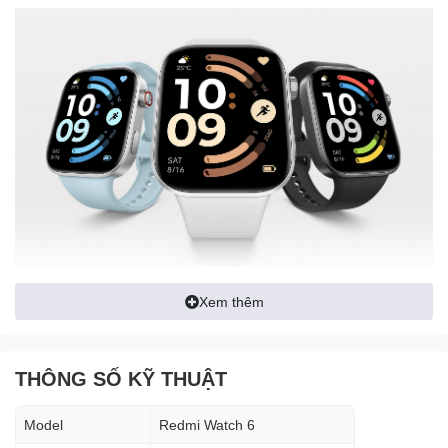
Xem thêm
Kích thước
2.07 inch
Độ sáng cao, hiển thị rõ ngoài trời
Viền mỏng, giao diện hiện đại
THÔNG SỐ KỸ THUẬT
👉 Trải nghiệm xem thông báo, luyện tập cực kỳ thoải mái
Model
Redmi Watch 6
📍 GPS độc lập – Tập luyện