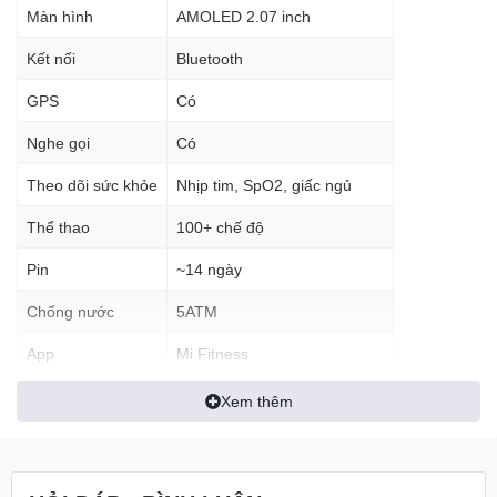
Màn hình
AMOLED 2.07 inch
không cần điện thoại
Kết nối
Bluetooth
GPS
Có
Nghe gọi
Có
Theo dõi sức khỏe
Nhịp tim, SpO2, giấc ngủ
Thể thao
100+ chế độ
Pin
~14 ngày
Chống nước
5ATM
App
Mi Fitness
Tương thích
Android & iOS
Xem thêm