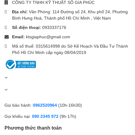
CÔNG TY TNHH KỸ THUẬT SỐ GIA PHÚC
Kết nối
Bluetooth 5.3
ổn định, tương thích với cả
Android
Địa chỉ:
Văn Phòng: 114 Đường số 24, Khu phố 24, Phường
và iOS
.
Bình Hưng Hoà, Thành phố Hồ Chí Minh , Việt Nam
Nhận
thông báo cuộc gọi, tin nhắn, ứng dụng
trực tiếp
Số điện thoại:
0933337176
trên đồng hồ.
Email:
ktsgiaphuc@gmail.com
Hỗ trợ
điều khiển nhạc, chụp ảnh từ xa, tìm điện thoại
,
Mã số thuế: 0315614998 do Sở Kế Hoạch Và Đầu Tư Thành
và đồng bộ dữ liệu sức khỏe nhanh chóng.
Phố Hồ Chí Minh cấp ngày 08/04/2019
Tương thích với hệ sinh thái
Xiaomi Smart Home
, có thể
điều khiển thiết bị nhà thông minh chỉ bằng vài thao tác trên
cổ tay.
Chống nước và độ bền cao
Với chuẩn
chống nước 5ATM
, đồng hồ có thể đeo khi rửa tay,
Gọi bảo hành:
0962520964
(10h-16h30)
tắm hoặc bơi nhẹ mà không lo hư hại.
Gọi khiếu nại:
090 2345 972
(9h-17h)
Khung kim loại và mặt kính cường lực giúp tăng độ bền, phù hợp
Phương thức thanh toán
cho người năng động hoặc thường xuyên hoạt động ngoài trời.