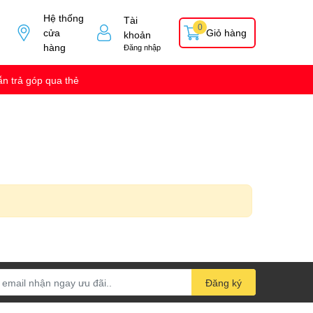
Hệ thống
Tài
0
cửa
Giỏ hàng
khoản
hàng
Đăng nhập
n trả góp qua thẻ
Đăng ký