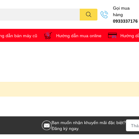
Gọi mua
hàng
0933337176
g dẫn bán máy cũ
Hướng dẫn mua online
Hướng dẫ
Bạn muốn nhận khuyến mãi đặc biệt?
Đăng ký ngay.