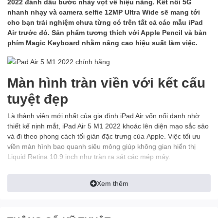
2022 đánh dấu bước nhảy vọt về hiệu năng. Kết nối 5G
nhanh nhạy và camera selfie 12MP Ultra Wide sẽ mang tới
cho bạn trải nghiệm chưa từng có trên tất cả các mẫu iPad
Air trước đó. Sản phẩm tương thích với Apple Pencil và bàn
phím Magic Keyboard nhằm nâng cao hiệu suất làm việc.
Màn hình tràn viền với kết cấu
tuyệt đẹp
Là thành viên mới nhất của gia đình iPad Air vốn nổi danh nhờ
thiết kế nịnh mắt, iPad Air 5 M1 2022 khoác lên diện mạo sắc sảo
và đi theo phong cách tối giản đặc trưng của Apple. Việc tối ưu
viền màn hình bao quanh siêu mỏng giúp không gian hiển thị
Liquid Retina 10.9 inch như tràn ra sát các mép máy.
Apple cho thấy sự tinh tế khi tích hợp trực tiếp cảm biến Touch ID
Xem thêm
vào nút nguồn, giúp việc mở khóa màn hình trở nên dễ dàng hơn,
nhanh chóng hơn và an toàn hơn.