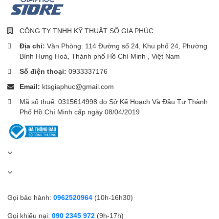
Đồng hành cùng Apple Pencil
và Magic Keyboard
CÔNG TY TNHH KỸ THUẬT SỐ GIA PHÚC
Địa chỉ:
Văn Phòng: 114 Đường số 24, Khu phố 24, Phường
iPad Air 5 M1 2022 được xây dựng để tương thích với bút Apple
Bình Hưng Hoà, Thành phố Hồ Chí Minh , Việt Nam
Pencil thế hệ mới. Nhờ đó, chủ nhân chiếc iPad sẽ thoải mái tận
Số điện thoại:
0933337176
dụng chiếc bút để viết, vẽ, ghi chú hoặc đánh dấu trên ảnh chụp
màn hình cũng như các hình ảnh khác. Sản phẩm cũng hỗ trợ
Email:
ktsgiaphuc@gmail.com
Smart keyboard Folio hoặc Magic Keyboard, giúp cho việc nhập
Mã số thuế: 0315614998 do Sở Kế Hoạch Và Đầu Tư Thành
liệu trở nên nhanh chóng và đem lại sự hỗ trợ chuyên nghiệp
Phố Hồ Chí Minh cấp ngày 08/04/2019
không thua kém bất cứ chiếc laptop nào.
Kết nối nhanh chóng qua USB-
C
Máy tính bảng iPad Air 5 M1 2022 sử dụng cổng tương tác USB-C
với tốc độ truyền tải nhanh gấp hai lần so với thế hệ trước. Nhờ
Gọi bảo hành:
0962520964
(10h-16h30)
đó, quá trình chuyển ảnh và các video dung lượng lớn trở nên
Gọi khiếu nại:
090 2345 972
(9h-17h)
nhanh chóng, dễ dàng hơn bao giờ hết. Bạn cũng có thể thông