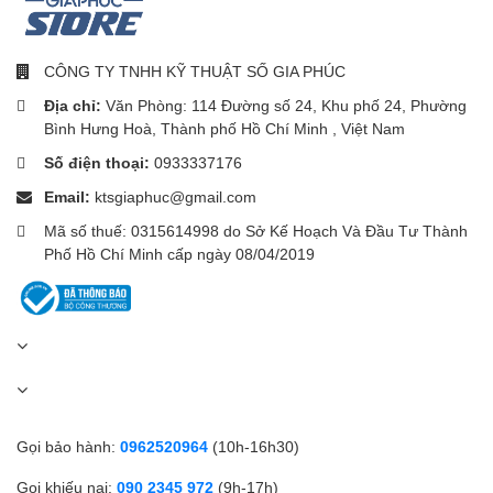
CÔNG TY TNHH KỸ THUẬT SỐ GIA PHÚC
Địa chỉ:
Văn Phòng: 114 Đường số 24, Khu phố 24, Phường
Bình Hưng Hoà, Thành phố Hồ Chí Minh , Việt Nam
Số điện thoại:
0933337176
Email:
ktsgiaphuc@gmail.com
Mã số thuế: 0315614998 do Sở Kế Hoạch Và Đầu Tư Thành
Phố Hồ Chí Minh cấp ngày 08/04/2019
iPad Air 5 Wifi 64Gb màn hình tích hợp cảm ứng
Khả năng kết nối
Gọi bảo hành:
0962520964
(10h-16h30)
Chiếc máy tính bảng Apple này có khả năng kết nối tốt với các
Gọi khiếu nại:
090 2345 972
(9h-17h)