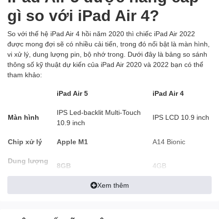
gì so với iPad Air 4?
So với thế hệ iPad Air 4 hồi năm 2020 thì chiếc iPad Air 2022
được mong đợi sẽ có nhiều cải tiến, trong đó nổi bật là màn hình,
vi xử lý, dung lượng pin, bộ nhớ trong. Dưới đây là bảng so sánh
thông số kỹ thuật dự kiến của iPad Air 2020 và 2022 bạn có thể
tham khảo:
iPad Air 5
iPad Air 4
IPS Led-backlit Multi-Touch
Màn hình
IPS LCD 10.9 inch
10.9 inch
Chip xử lý
Apple M1
A14 Bionic
Dung lượng
8GB
4GB
RAM
Xem thêm
64GB (bản tiêu
Bộ nhớ trong
64GB (bản tiêu chuẩn)
chuẩn)