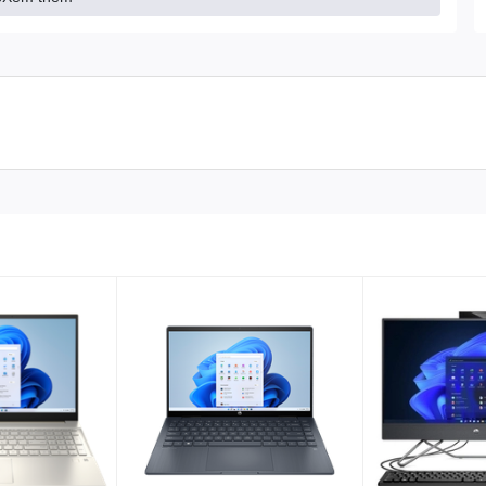
nhôm nhám bạc không bị bám vân tay khi sử dụng tạo cảm giác
n phòng và sinh viên bởi cân nặng nhẹ nhàng
1,74 kg
như các
m
.
c & giải trí