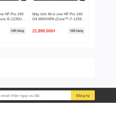
Không Lan
Kết nối mạng LAN
 one HP Pro 240
Máy tính All in one HP Pro 240
3 Cell - 41Wh
re i5-1235U |
G9 6M3V4PA (Core™ i7-1255U
Pin
el Iris Xe |
| 8GB | 512GB | Intel Iris Xe |
PS | Win 11)
23.8 inch FHD IPS | Win 11)
21.990.000₫
Hết hàng
Hết hàng
Không đèn bàn phím
Đèn bàn phím
Full box
Phụ kiện kèm theo
Không bảo mật vân tay
Bảo mật
Tiêu chuẩn
Âm thanh
Aluminum, Nhựa
Chất liệu
Đăng ký
36.02cm x 23.4cm x 1.79cm
Kích thước
(W x D x H)