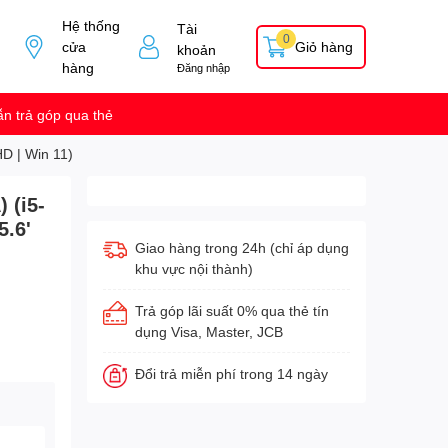
Hệ thống
Tài
0
cửa
Giỏ hàng
khoản
hàng
Đăng nhập
n trả góp qua thẻ
D | Win 11)
 (i5-
5.6'
Giao hàng trong 24h (chỉ áp dụng
khu vực nội thành)
Trả góp lãi suất 0% qua thẻ tín
dụng Visa, Master, JCB
Đổi trả miễn phí trong 14 ngày