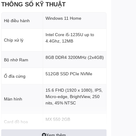
THÔNG SỐ KỸ THUẬT
Windows 11 Home
Hệ điều hành
Intel Core i5-1235U up to
Chíp xử lý
4.4Ghz, 12MB
8GB DDR4 3200MHz (2x4GB)
Bộ nhớ Ram
512GB SSD PCIe NVMe
Ổ đĩa cứng
15.6 FHD (1920 x 1080), IPS,
Micro-edge, BrightView, 250
Màn hình
nits, 45% NTSC
MX 550 2GB
Card đồ họa
Xem thêm
Ổ đĩa quang