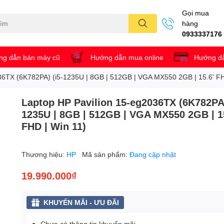
Gọi mua
hàng
0933337176
g dẫn bán máy cũ
Hướng dẫn mua online
Hướng dẫ
36TX (6K782PA) (i5-1235U | 8GB | 512GB | VGA MX550 2GB | 15.6' FH
Laptop HP Pavilion 15-eg2036TX (6K782PA)
1235U | 8GB | 512GB | VGA MX550 2GB | 1
FHD | Win 11)
Thương hiệu:
HP
Mã sản phẩm:
Đang cập nhật
19.990.000₫
KHUYẾN MÃI - ƯU ĐÃI
Chưa có thông tin khuyến mãi