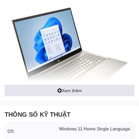
Xem thêm
THÔNG SỐ KỸ THUẬT
Laptop HP Pavilion thiết kế đẹp và thời trang:
Windows 11 Home Single Language
OS
Máy Laptop HP i3 này với thiết kế mỏng nhẹ và viền màn hình