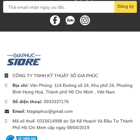
Đăng ký
Dung tích lớn 20L cho cả
gia đình và tiết kiệm không
gian trên bệ bếp
Thân nhỏ, dung tích lớn. Dung tích gia đình 20L cho cả gia đình
cùng thưởng thức những món ăn ngon. Dễ dàng cho cả con gà
vào và tiếp khách một cách hoàn hảo.
CÔNG TY TNHH KỸ THUẬT SỐ GIA PHÚC
Địa chỉ:
Văn Phòng: 114 Đường số 24, Khu phố 24, Phường
Bình Hưng Hoà, Thành phố Hồ Chí Minh , Việt Nam
Nội thất dễ vệ sinh và tấm
Số điện thoại:
0933337176
xoay có thể tháo rời, cho
Email:
ktsgiaphuc@gmail.com
phép vệ sinh kỹ lưỡng chỉ
Mã số thuế: 0315614998 do Sở Kế Hoạch Và Đầu Tư Thành
Phố Hồ Chí Minh cấp ngày 08/04/2019
bằng một lần lau