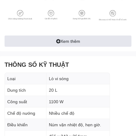
Núm kép cổ điển, điều
Xem thêm
chỉnh nhanh và dễ sử
dụng
THÔNG SỐ KỸ THUẬT
Thiết kế tích hợp đơn giản, với nút điều khiển kép cổ điển để điều
chỉnh thời gian và công suất nhanh chóng. Thức ăn ngon với thao
Loại
Lò vi sóng
tác quay dễ dàng.
Dung tích
20 L
Công suất
1100 W
Chế độ nướng
Nhiều chế độ
Điều khiển
Núm vặn nhiệt độ, hẹn giờ.