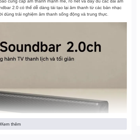
bảo cung cấp âm thanh mạnh mẽ, rõ nét và đầy đủ các dải âm
dbar 2.0 có thể dễ dàng tái tạo lại âm thanh từ các bản nhạc
ời dùng trải nghiệm âm thanh sống động và trung thực.
Xem thêm
nghệ xử lý âm thanh tiên tiến, giúp hạn chế tối đa hiện tượng