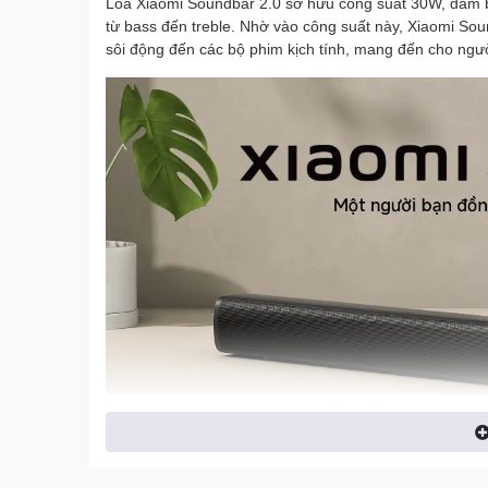
Loa Xiaomi Soundbar 2.0 sở hữu công suất 30W, đảm 
từ bass đến treble. Nhờ vào công suất này, Xiaomi Soun
sôi động đến các bộ phim kịch tính, mang đến cho ngư
Đồng thời, dòng loa Xiaomi này còn được tích hợp công 