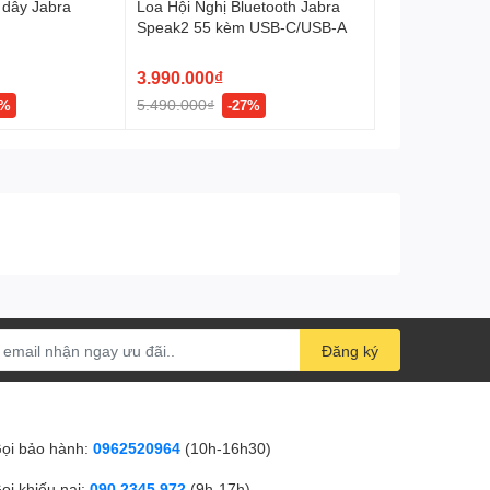
 dây Jabra
Loa Hội Nghị Bluetooth Jabra
Speak2 55 kèm USB-C/USB-A
3.990.000₫
5.490.000₫
0%
-27%
Đăng ký
ọi bảo hành:
0962520964
(10h-16h30)
ọi khiếu nại:
090 2345 972
(9h-17h)