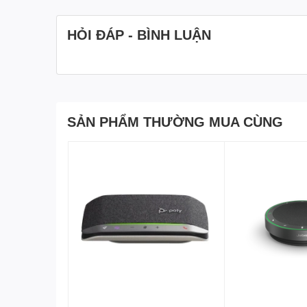
méo tiếng và nhiễu âm, đảm bảo chất lượng âm thanh 
HỎI ĐÁP - BÌNH LUẬN
SẢN PHẨM THƯỜNG MUA CÙNG