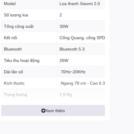
Model
Loa thanh Xiaomi 2.0
Số lượng loa
2
Tổng công suất
30W
Kết nối
Cổng Quang, cổng SPDF, Cổng AUX
Bluetooth
Bluetooth 5.3
Tiêu thụ hoạt động
26W
Dải tần số
70Hz~20KHz
Kích thước
Ngang 78 cm - Cao 6.3 cm - Dày 6.4 
Trọng lượng
1,5 Kg
Xem thêm