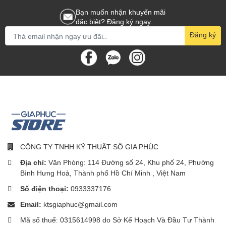
Chất liệu: Nhựa ABS, thép không gỉ
Bạn muốn nhận khuyến mãi
Tốc độ vòng quay: 16000~19000 vòng/phút
đặc biệt? Đăng ký ngay.
Đăng ký
CÔNG TY TNHH KỸ THUẬT SỐ GIA PHÚC
Địa chỉ:
Văn Phòng: 114 Đường số 24, Khu phố 24, Phường
Bình Hưng Hoà, Thành phố Hồ Chí Minh , Việt Nam
Số điện thoại:
0933337176
Email:
ktsgiaphuc@gmail.com
Mã số thuế: 0315614998 do Sở Kế Hoạch Và Đầu Tư Thành