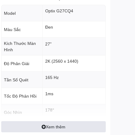
Optix G27CQ4
Model
Đen
Màu Sắc
Kích Thước Màn
27"
Hình
2K (2560 x 1440)
Độ Phân Giải
165 Hz
Tần Số Quét
1ms
Tốc Độ Phản Hồi
178°
Góc Nhìn
16.7 Triệu màu
Xem thêm
Màu Sắc Hiển Thị