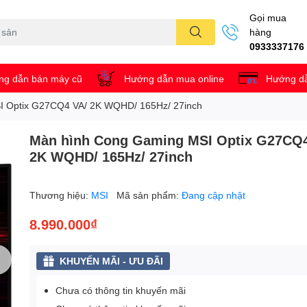
Gọi mua
hàng
0933337176
g dẫn bán máy cũ
Hướng dẫn mua online
Hướng dẫ
I Optix G27CQ4 VA/ 2K WQHD/ 165Hz/ 27inch
Màn hình Cong Gaming MSI Optix G27CQ4
2K WQHD/ 165Hz/ 27inch
Thương hiệu:
MSI
Mã sản phẩm:
Đang cập nhật
8.990.000₫
KHUYẾN MÃI - ƯU ĐÃI
Chưa có thông tin khuyến mãi