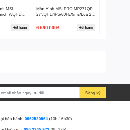
ính MSI
Màn Hình MSI PRO MP271QP
1
DisplayPort
inch WQHD
27"/QHD/IPS/60Hz/5ms/Loa 2x
1W x2 /USB
2W
Hỗ Trợ Giá Treo
100 x 100 mm
6.690.000₫
Hết hàng
Hết hàng
VESA
Kích Thước (H x
611.5 x 457.9 x 225.4 mm
W x D)
9.0 kg
Trọng Lượng (Net)
Đăng ký
ọi bảo hành:
0962520964
(10h-16h30)
ọi khiếu nại:
090 2345 972
(9h-17h)