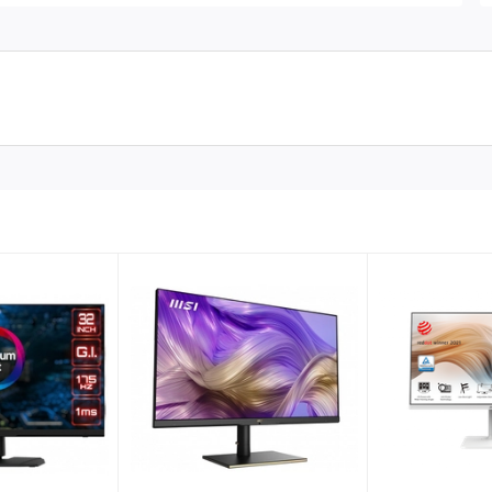
ở rộng không gian nhìn và cho trải nghiệm xem không bị gián
ọi tình huống và làm chủ thế trận với tầm nhìn mở rộng tối đa
chắc kết hợp với phím điều hướng hỗ trợ điều khiển game OSD
ẽ tạo cho không gian chơi game của bạn sự cá tính và hiện đại.