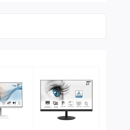
400 cd/m2
Độ Sáng
3000:1
Độ Tương Phản
16:9
Tỉ Lệ Màn Hình
VA
Tấm Nền
AMD FreeSync & G-Sync
Công Nghệ Đồng
Compatible
Bộ
1x DP(1.2a); 2x HDMI (2.0b)
Cổng Kết Nối
0
D-Sub
2
HDMI