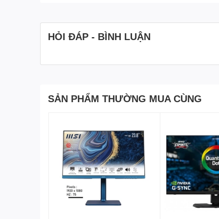
HỎI ĐÁP - BÌNH LUẬN
Màn hình
MSI Optix G27CQ4
với ba cạnh không viền m
đoạn khi thiết lập đa màn hình. Nhanh chóng nắm bắt m
cùng hình ảnh sắc nét ấn tượng. Chân đế chữ V vững 
và thiết kế màn cong thẩm mĩ cùng họa tiết cắt mạnh m
SẢN PHẨM THƯỜNG MUA CÙNG