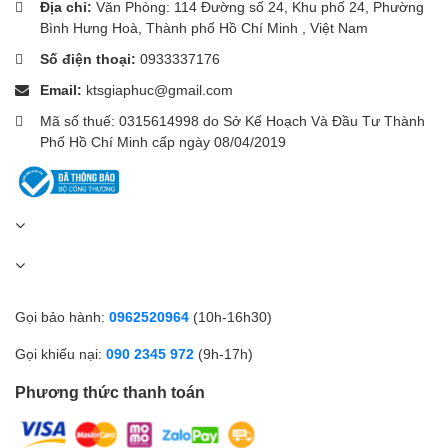
Địa chỉ:
Văn Phòng: 114 Đường số 24, Khu phố 24, Phường
Khe khóa bảo mật | 2. Đầu nối nguồn | 3. Các cổng HDMI
Bình Hưng Hoà, Thành phố Hồ Chí Minh , Việt Nam
1.4 | 4. DisplayPort 1.2 | 5. Cổng line-out | 6. Loa.
Số điện thoại:
0933337176
Email:
ktsgiaphuc@gmail.com
Mã số thuế: 0315614998 do Sở Kế Hoạch Và Đầu Tư Thành
Phố Hồ Chí Minh cấp ngày 08/04/2019
Gọi bảo hành:
0962520964
(10h-16h30)
Gọi khiếu nại:
090 2345 972
(9h-17h)
Phương thức thanh toán