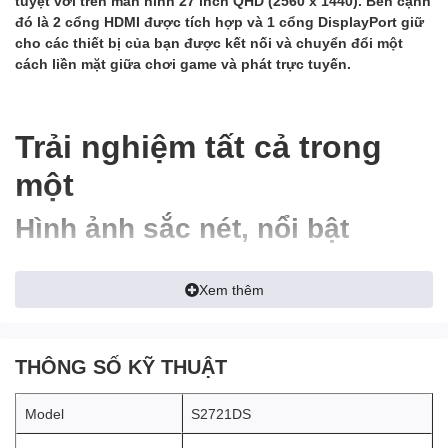
tuyệt vời trên màn hình 27 inch QHD (2560 x 1440). Bên cạnh
đó là 2 cổng HDMI được tích hợp và 1 cổng DisplayPort giữ
cho các thiết bị của bạn được kết nối và chuyển đổi một
cách liền mặt giữa chơi game và phát trực tuyến.
Trải nghiệm tất cả trong
một
Hình ảnh sắc nét, nổi bật
Mọi hình ảnh được tái hiện qua
màn hình Dell S2721DS
đều trở
nên sống động với kích thước màn hình 27 inch và thiết kế viền
Xem thêm
siêu mỏng 3 mặt. Độ phân giải màn hình đạt QHD (2560x1440)
giúp bạn có thể chiêm ngưỡng được những hình ảnh cực kỳ chi
tiết với độ sắc nét gấp 1,77 lần Full HD.
THÔNG SỐ KỸ THUẬT
Model
S2721DS
Rực rỡ từ mọi góc độ