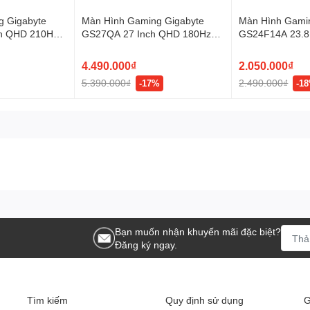
g Gigabyte
Màn Hình Gaming Gigabyte
Màn Hình Gami
h QHD 210Hz
GS27QA 27 Inch QHD 180Hz
GS24F14A 23.8
IPS 1ms
175Hz IPS
4.490.000₫
2.050.000₫
5.390.000₫
2.490.000₫
-17%
-1
Bạn muốn nhận khuyến mãi đặc biệt?
Đăng ký ngay.
Tìm kiếm
Quy định sử dụng
G