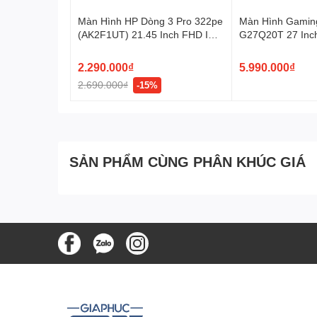
Màn Hình HP Dòng 3 Pro 322pe
Màn Hình Gamin
(AK2F1UT) 21.45 Inch FHD IPS
G27Q20T 27 Inc
100Hz
SuperSpeed IPS
2.290.000₫
5.990.000₫
2.690.000₫
-15%
SẢN PHẨM CÙNG PHÂN KHÚC GIÁ