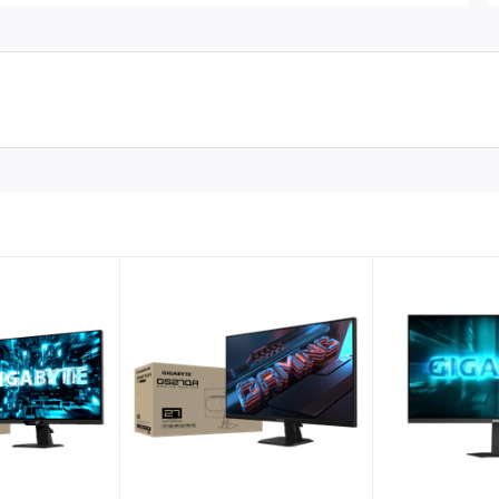
 dáng OMEN mới kết hợp sự tinh tế và sự thú vị để nâng tầm
hợp để kết nối máy tính chơi game, tay cầm chơi game và kể cả
dễ dàng và chân đế có thể điều chỉnh, bạn có thể tùy chỉnh bàn