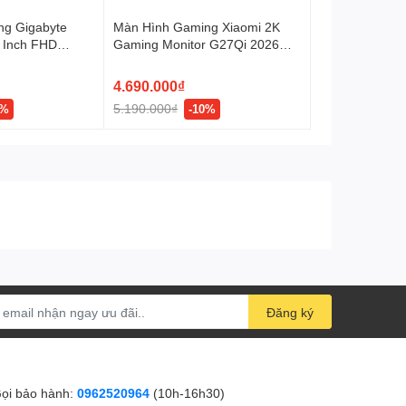
ng Gigabyte
Màn Hình Gaming Xiaomi 2K
7.41 kg
 Inch FHD
Gaming Monitor G27Qi 2026
Khối lượng
(27 inch, QHD, IPS, 200Hz,
1ms)
4.690.000₫
Đang cập nhật
Tỷ lệ khung hình
5.190.000₫
8%
-10%
Đăng ký
ọi bảo hành:
0962520964
(10h-16h30)