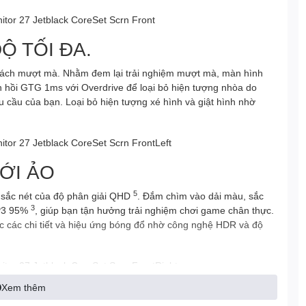
Ộ TỐI ĐA.
cách mượt mà. Nhằm đem lại trải nghiệm mượt mà, màn hình
n hồi GTG 1ms với Overdrive để loại bỏ hiện tượng nhòa do
 cầu của bạn. Loại bỏ hiện tượng xé hình và giật hình nhờ
ỚI ẢO
5
h sắc nét của độ phân giải QHD
. Đắm chìm vào dải màu, sắc
3
-P3 95%
, giúp bạn tận hưởng trải nghiệm chơi game chân thực.
c các chi tiết và hiệu ứng bóng đổ nhờ công nghệ HDR và độ
Xem thêm
 CHƠI GAME CỦA BẠN