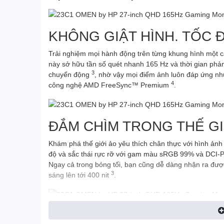
KHÔNG GIẬT HÌNH. TỐC Đ
Trải nghiệm mọi hành động trên từng khung hình một 
này sở hữu tần số quét nhanh 165 Hz và thời gian phả
3
chuyển động
, nhờ vậy mọi điểm ảnh luôn đáp ứng nhu
4
công nghệ AMD FreeSync™ Premium
.
ĐẮM CHÌM TRONG THẾ GI
Khám phá thế giới ảo yêu thích chân thực với hình ản
độ và sắc thái rực rỡ với gam màu sRGB 99% và DCI
Ngay cả trong bóng tối, bạn cũng dễ dàng nhận ra đượ
3
sáng lên tới 400 nit
.
TINH CHỈNH KHÔNG GIAN