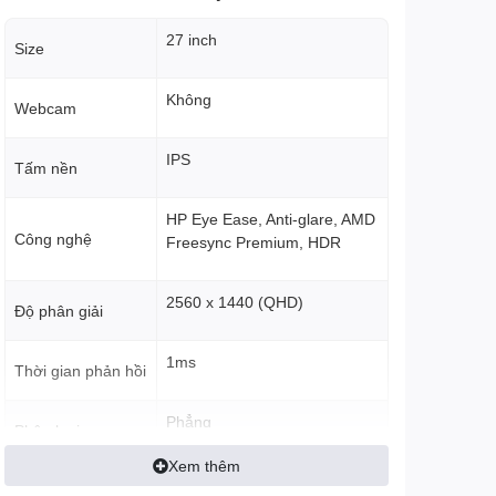
27 inch
Size
Không
Webcam
IPS
Tấm nền
HP Eye Ease, Anti-glare, AMD
Công nghệ
Freesync Premium, HDR
2560 x 1440 (QHD)
Độ phân giải
1ms
Thời gian phản hồi
Phẳng
Phân loại
Xem thêm
1000:1
Độ tương phản