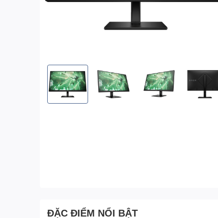
ĐẶC ĐIỂM NỔI BẬT