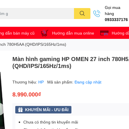
Gọi mua
hàng
0933337176
g dẫn bán máy cũ
Hướng dẫn mua online
Hướng dẫ
nch 780H5AA (QHD/IPS/165Hz/1ms)
Màn hình gaming HP OMEN 27 inch 780H
(QHD/IPS/165Hz/1ms)
Thương hiệu:
HP
Mã sản phẩm:
Đang cập nhật
8.990.000₫
KHUYẾN MÃI - ƯU ĐÃI
Chưa có thông tin khuyến mãi