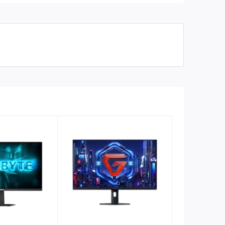
16.7 triệu
Số màu hiển thị
178º (Ngang) / 178º (Dọc)
Góc nhìn
400 nits
Độ sáng
2 x HDMI 2.0, 1 x DisplayPort
Cổng kết nối
1.4
Full box
Phụ kiện kèm theo
Không loa
Âm thanh
165Hz
Tần số quét
Đen
Màu sắc