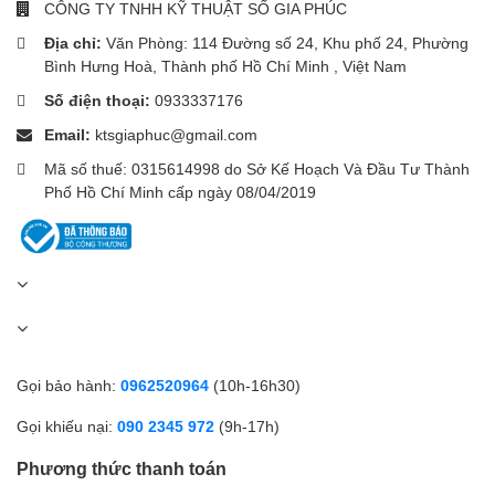
CÔNG TY TNHH KỸ THUẬT SỐ GIA PHÚC
95% DCI-P3
100% sRGB
Địa chỉ:
Văn Phòng: 114 Đường số 24, Khu phố 24, Phường
10-bit màu (8-bit + FRC)
Bình Hưng Hoà, Thành phố Hồ Chí Minh , Việt Nam
ΔE < 2
Số điện thoại:
0933337176
👉 Phù hợp:
Email:
ktsgiaphuc@gmail.com
Photoshop
Mã số thuế: 0315614998 do Sở Kế Hoạch Và Đầu Tư Thành
Premiere
Phố Hồ Chí Minh cấp ngày 08/04/2019
Content Creator
Designer bán chuyên.
🚀 FreeSync Premium –
giảm xé hình
Công nghệ
AMD FreeSync Premium
:
Gọi bảo hành:
0962520964
(10h-16h30)
Đồng bộ FPS giữa GPU và màn hình
Gọi khiếu nại:
090 2345 972
(9h-17h)
Giảm tearing & stuttering
Phương thức thanh toán
👉 Chơi game ổn định và mượt hơn trong các cảnh chuyển động