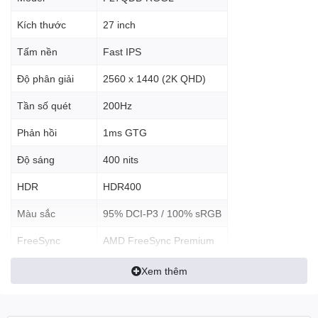
Màn hình sở hữu:
Kích thước
27 inch
Tấm nền
Fast IPS
Độ phân giải
2560 x 1440 (QHD)
Mật độ điểm ảnh cao hơn Full HD đáng kể
Độ phân giải
2560 x 1440 (2K QHD)
👉 Hiển thị:
Tần số quét
200Hz
Văn bản sắc nét hơn
Phản hồi
1ms GTG
Không gian làm việc rộng hơn
Độ sáng
400 nits
Chơi game chi tiết hơn
Tấm nền
Fast IPS
cho:
HDR
HDR400
Góc nhìn 178°
Màu sắc
95% DCI-P3 / 100% sRGB
Màu sắc ổn định
FreeSync
AMD FreeSync Premium
Hiển thị đẹp cả gaming và thiết kế.
Cổng kết nối
2 DP 1.4, 2 HDMI 2.0
Xem thêm
⚡ 200Hz + 1ms GTG –
Treo tường
VESA 75x75
gaming cực mượt