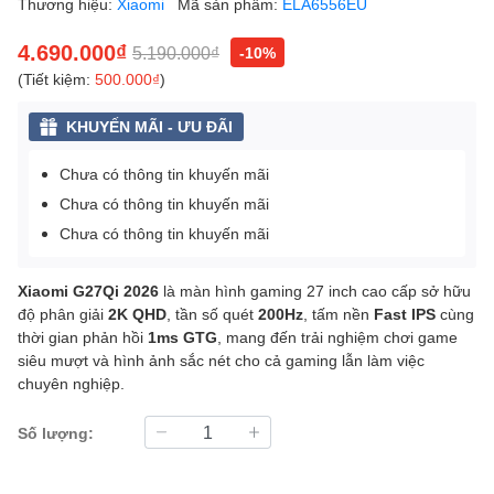
Thương hiệu:
Xiaomi
Mã sản phẩm:
ELA6556EU
4.690.000₫
5.190.000₫
-10%
(Tiết kiệm:
500.000₫
)
KHUYẾN MÃI - ƯU ĐÃI
Chưa có thông tin khuyến mãi
Chưa có thông tin khuyến mãi
Chưa có thông tin khuyến mãi
Xiaomi G27Qi 2026
là màn hình gaming 27 inch cao cấp sở hữu
độ phân giải
2K QHD
, tần số quét
200Hz
, tấm nền
Fast IPS
cùng
thời gian phản hồi
1ms GTG
, mang đến trải nghiệm chơi game
siêu mượt và hình ảnh sắc nét cho cả gaming lẫn làm việc
chuyên nghiệp.
Số lượng: