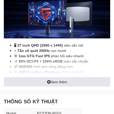
🖥️
27 inch QHD (2560 x 1440)
siêu sắc nét
⚡
Tần số quét 200Hz
cực mượt
🎯
1ms GTG Fast IPS
phản hồi siêu nhanh
🎨
95% DCI-P3 + 100% sRGB
màu sắc chuẩn
🌈
HDR400
hình ảnh sống động hơn
🚀
AMD FreeSync Premium
chống xé hình
👁️
TÜV Low Blue Light
bảo vệ mắt
Xem thêm
🔌
2 DP 1.4 + 2 HDMI 2.0
kết nối đa thiết bị
🖥️ Độ phân giải 2K – nét vượt
THÔNG SỐ KỸ THUẬT
trội
Model
P27QDB-RGGL