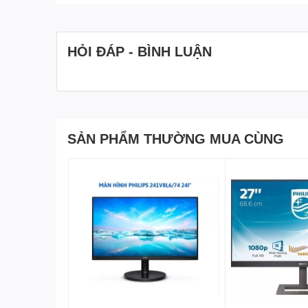
HỎI ĐÁP - BÌNH LUẬN
SẢN PHẨM THƯỜNG MUA CÙNG
Màn hình LCD PHILIPS 243V5QHSBA/74 có khả năng kết
VGA giúp bạn trải nghiệm tuyệt vời tăng tối đa hiệu qu
Màn hình
LCD PHILIPS 243V5QHSBA có độ sáng chuẩn
lượng hình ảnh tốt nhất có thể.Lớp phủ chống chói lóa