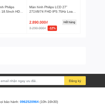
nh Philips
Màn hình Philips LCD 27”
36 tháng
Bảo hành
 18.5Inch HD
271V8/74 FHD IPS 75Hz Loa
Kép 2W
Philips
2.890.000₫
Hết hàng
Hãng sản xuất
3.290.000₫
-12%
Đang cap nhat
Tỷ lệ khung hình
Đăng ký
ọi bảo hành:
0962520964
(10h-16h30)