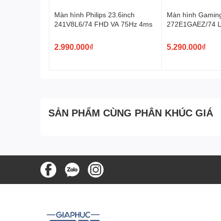
sáng ngoài trời hoặc các nguồn ánh sáng phức tạp nh
Màn hình Philips 23.6inch
Màn hình Gaming 
241V8L6/74 FHD VA 75Hz 4ms
272E1GAEZ/74 L
(FHD, W-LED, 1
2.990.000₫
5.290.000₫
SẢN PHẨM CÙNG PHÂN KHÚC GIÁ