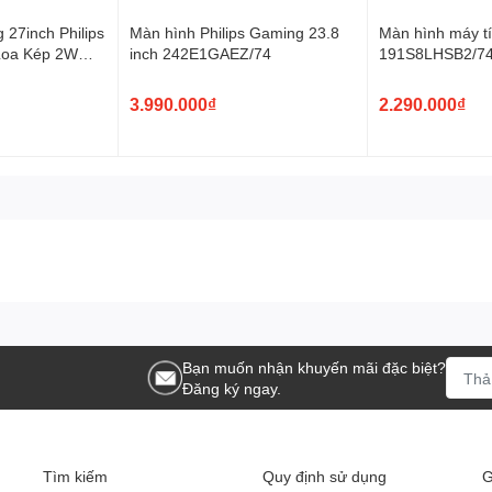
ư ở văn phòng, quán cà phê.
27inch Philips
Màn hình Philips Gaming 23.8
Màn hình máy tí
oa Kép 2W
inch 242E1GAEZ/74
191S8LHSB2/74
65HZ, 1MS)
60Hz 5ms
3.990.000₫
2.290.000₫
Bạn muốn nhận khuyến mãi đặc biệt?
Đăng ký ngay.
Tìm kiếm
Quy định sử dụng
G