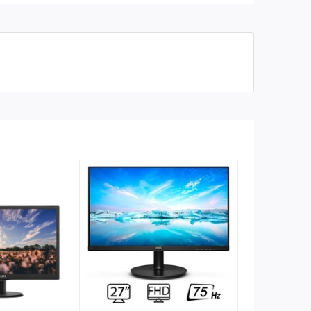
178° (Ngang), 178° (Dọc)
Góc nhìn
250 cd/m²
Độ sáng
VGA, DVI, HDMI
Cổng kết nối
1 x Dây nguồn 2 chấu tròn, 1
Phụ kiện kèm theo
x HDMI, 1 x VGA
Không loa
Âm thanh
60Hz
Tần số quét
Đen
Màu sắc
3,66 kg
Khối lượng