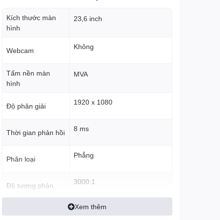
Kích thước màn
23,6 inch
hình
Không
Webcam
Tấm nền màn
MVA
hình
1920 x 1080
Độ phân giải
8 ms
Thời gian phản hồi
Phẳng
Phân loại
3000:1
Độ tương phản
Xem thêm
16.7 million
Số màu hiển thị