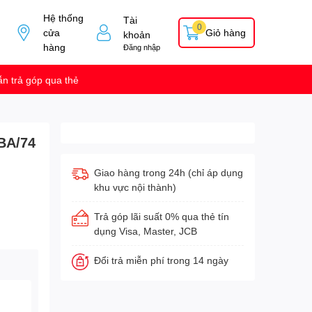
Hệ thống
Tài
0
cửa
Giỏ hàng
khoản
hàng
Đăng nhập
n trả góp qua thẻ
BA/74
Giao hàng trong 24h (chỉ áp dụng
khu vực nội thành)
Trả góp lãi suất 0% qua thẻ tín
dụng Visa, Master, JCB
Đổi trả miễn phí trong 14 ngày