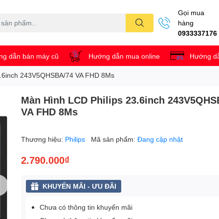
Gọi mua
hàng
0933337176
g dẫn bán máy cũ
Hướng dẫn mua online
Hướng dẫ
23.6inch 243V5QHSBA/74 VA FHD 8Ms
Màn Hình LCD Philips 23.6inch 243V5QHS
VA FHD 8Ms
Thương hiệu:
Philips
Mã sản phẩm:
Đang cập nhật
2.790.000₫
KHUYẾN MÃI - ƯU ĐÃI
Chưa có thông tin khuyến mãi