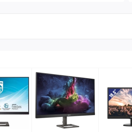
 nối toàn diện bao gồm 1 cổng HDMI , 1 cổng DVI , 1 cổng
ả cho quá trình làm việc của bạn
 cùng hình ảnh sắc nét mang đến cho người dùng những chất
 giúp màn hình trở nên dễ nhìn hơn kể cả dưới tác động của ánh